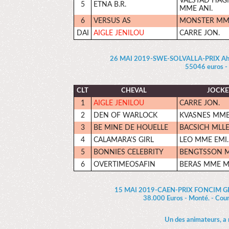
VALSTAD HA
5
ETNA B.R.
MME ANI.
6
VERSUS AS
MONSTER MME
DAI
AIGLE JENILOU
CARRE JON.
26 MAI 2019-SWE-SOLVALLA-PRIX Ahlse
55046 euros -
CLT
CHEVAL
JOCKE
1
AIGLE JENILOU
CARRE JON.
2
DEN OF WARLOCK
KVASNES MME 
3
BE MINE DE HOUELLE
BACSICH MLLE
4
CALAMARA'S GIRL
LEO MME EMI.
5
BONNIES CELEBRITY
BENGTSSON M
6
OVERTIMEOSAFIN
BERAS MME M
15 MAI 2019-CAEN-PRIX FONCIM G
38.000 Euros - Monté. - Cou
Un des animateurs, a m