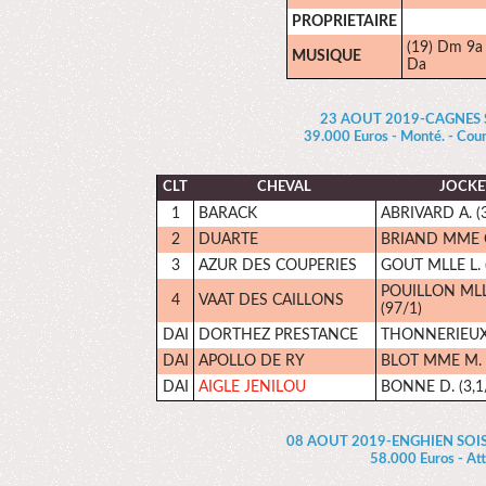
PROPRIETAIRE
(19) Dm 9a
MUSIQUE
Da
23 AOUT 2019-CAGNES S
39.000 Euros - Monté. - Cou
CLT
CHEVAL
JOCKE
1
BARACK
ABRIVARD A. (3
2
DUARTE
BRIAND MME O.
3
AZUR DES COUPERIES
GOUT MLLE L. 
POUILLON MLL
4
VAAT DES CAILLONS
(97/1)
DAI
DORTHEZ PRESTANCE
THONNERIEUX 
DAI
APOLLO DE RY
BLOT MME M. (
DAI
AIGLE JENILOU
BONNE D. (3,1
08 AOUT 2019-ENGHIEN SOI
58.000 Euros - Att