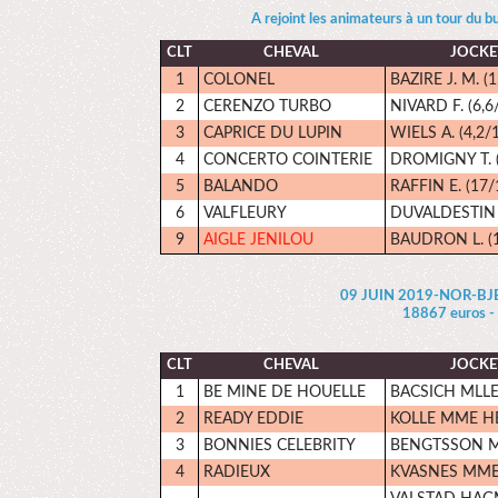
A rejoint les animateurs à un tour du b
CLT
CHEVAL
JOCKE
1
COLONEL
BAZIRE J. M. (1
2
CERENZO TURBO
NIVARD F. (6,6
3
CAPRICE DU LUPIN
WIELS A. (4,2/1
4
CONCERTO COINTERIE
DROMIGNY T. (
5
BALANDO
RAFFIN E. (17/
6
VALFLEURY
DUVALDESTIN C
9
AIGLE JENILOU
BAUDRON L. (1
09 JUIN 2019-NOR-BJE
18867 euros -
CLT
CHEVAL
JOCKE
1
BE MINE DE HOUELLE
BACSICH MLLE
2
READY EDDIE
KOLLE MME HE
3
BONNIES CELEBRITY
BENGTSSON M
4
RADIEUX
KVASNES MME 