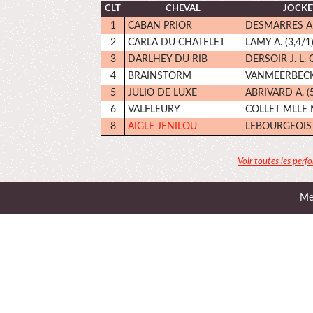
CLT
CHEVAL
JOCKE
1
CABAN PRIOR
DESMARRES AU
2
CARLA DU CHATELET
LAMY A. (3,4/1
3
DARLHEY DU RIB
DERSOIR J. L. C
4
BRAINSTORM
VANMEERBECK J
5
JULIO DE LUXE
ABRIVARD A. (5
6
VALFLEURY
COLLET MLLE M
8
AIGLE JENILOU
LEBOURGEOIS Y
Voir toutes les perf
Men