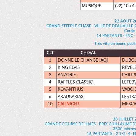
MUSIQUE
(22) 10o 4
22 AOUT 2
GRAND STEEPLE-CHASE - VILLE DE DEAUVILLE-95000
Corde 
14 PARTANTS - ENC- 1 
Très vite en bonne posit
CLT
CHEVAL
1
DONNE LE CHANGE {AQ}
DUBOUR
2
KING ELVIS
REVELE
3
ANZORIE
PHILIP
4
RAFFLES CLASSIC
LEFEBV
5
ROVANTHUS
VABOIS 
6
ARAUCARIAS
LESTRA
10
CALINIGHT
MESCAM
28 JUILLET
GRANDE COURSE DE HAIES - PRIX GUILLAUME D'ORN
- 3600 mètres,
16 PARTANTS - 2 1/2- 4- EN