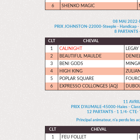
6
SHENKO MAGIC
08 MAI 2022
PRIX JOHNSTON-22000-Steeple - Handicap - 5 a
8 PARTANTS - 
CLT
CHEVAL
1
CALINIGHT
LEGAY T
2
BEAUTIFUL MAULDE
DENIEL 
3
BENI GODS
MINGAN
4
HIGH KING
ZULIANI
5
POPLAR SQUARE
FOURCA
6
EXPRESSO COLLONGES {AQ}
DUBOUR
11 AVRI
PRIX D'AUMALE-45000-Haies - Classe 
12 PARTANTS - 1 1/4- CTE- T
Principal animateur, n'a perdu les a
CLT
CHEVAL
1
FEU FOLLET