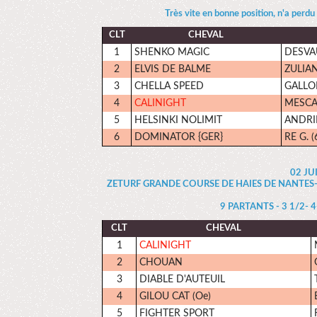
Très vite en bonne position, n'a perdu
CLT
CHEVAL
1
SHENKO MAGIC
DESVAU
2
ELVIS DE BALME
ZULIANI
3
CHELLA SPEED
GALLON
4
CALINIGHT
MESCAM
5
HELSINKI NOLIMIT
ANDRIE
6
DOMINATOR {GER}
RE G. (
02 JU
ZETURF GRANDE COURSE DE HAIES DE NANTES-35000
9 PARTANTS - 3 1/2- 4-
CLT
CHEVAL
1
CALINIGHT
2
CHOUAN
3
DIABLE D'AUTEUIL
4
GILOU CAT (Oe)
5
FIGHTER SPORT