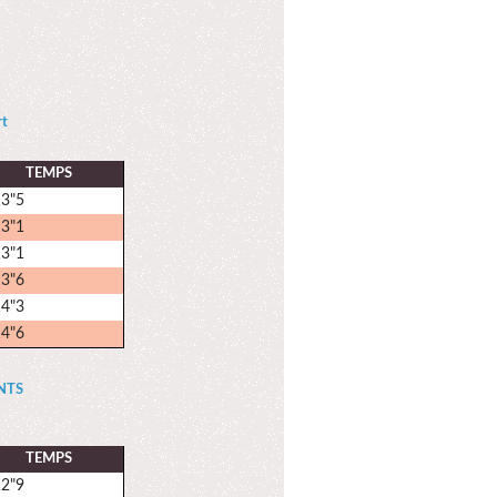
rt
TEMPS
13"5
13"1
13"1
13"6
14"3
14"6
NTS
TEMPS
12"9