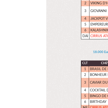
2
VIKING D
3
GIOVANNI
4
JACKPOT 
5
EMPEREUR
6
KALASHNI
DAI
CIRRUS A
18.000 Eur
CLT
CHE
1
BRASIL DE 
2
BONHEUR 
3
CAVIAR DU 
4
COCKTAIL 
5
BINGO DE 
6
BIRTHDAY
NP
CIRRUS AT