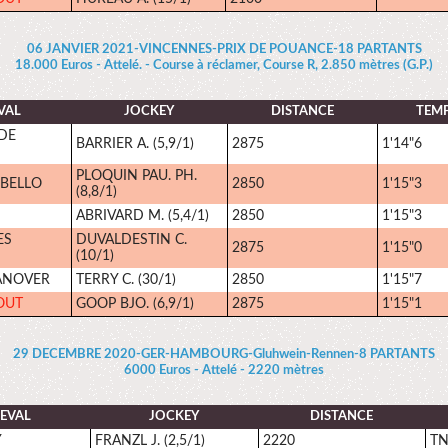
06 JANVIER 2021-VINCENNES-PRIX DE POUANCE-18 PARTANTS
18.000 Euros - Attelé. - Course à réclamer, Course R, 2.850 mètres (G.P.)
VAL
JOCKEY
DISTANCE
TEM
DE
BARRIER A. (5,9/1)
2875
1'14"6
PLOQUIN PAU. PH.
BELLO
2850
1'15"3
(8,8/1)
ABRIVARD M. (5,4/1)
2850
1'15"3
ES
DUVALDESTIN C.
2875
1'15"0
(10/1)
ANOVER
TERRY C. (30/1)
2850
1'15"7
OUT
GOOP BJO. (6,9/1)
2875
1'15"1
29 DECEMBRE 2020-GER-HAMBOURG-Gluhwein-Rennen-8 PARTANTS
6000 Euros - Attelé - 2220 mètres
EVAL
JOCKEY
DISTANCE
Y
FRANZL J. (2,5/1)
2220
T