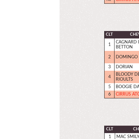
CLT
CHE
CAGNARD 
1
BETTON
2
DOMINGO 
3
DORIAN
BLOODY D
4
RIOULTS
5
BOOGIE D
6
CIRRUS AT
CLT
CH
1
MAC SMIL