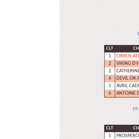
5
CLT
CH
1
CIRRUS A
2
VIKING D
2
CATHERINE
4
DEVIL OR 
5
AVRIL CAD
6
ANTOINE 
19
CLT
CH
1
PROSPERO