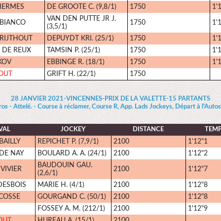
'HERMES
DE GROOTE C. (9,8/1)
1750
1'
VAN DEN PUTTE JR J.
 BIANCO
1750
1'
(3,5/1)
VRIJTHOUT
DEPUYDT KRI. (25/1)
1750
1'
 DE REUX
TAMSIN P. (25/1)
1750
1'
KOV
EBBINGE R. (18/1)
1750
1'
TOUT
GRIFT H. (22/1)
1750
28 JANVIER 2021-VINCENNES-PRIX DE LA VALETTE-15 PARTANTS
os - Attelé. - Course à réclamer, Course R, App. Lads Jockeys, Départ à l'Autos
VAL
JOCKEY
DISTANCE
TEM
BAILLY
REPICHET P. (7,9/1)
2100
1'12"1
DE NAY
BOULARD A. A. (24/1)
2100
1'12"2
BAUDOUIN GAU.
VIVIER
2100
1'12"7
(2,6/1)
DESBOIS
MARIE H. (4/1)
2100
1'12"8
COSSE
GOURGAND C. (50/1)
2100
1'12"8
FOSSEY A. M. (212/1)
2100
1'12"9
OUT
HUREAU A. (15/1)
2100