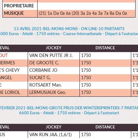
PROPRIETAIRE
MUSIQUE
(21) 1a Da 0a 6a (20) 3a 2a 4a 3a 7a 8a Da 0a
13 AVRIL 2021-BEL-MONS-MONS - ON LINE-10 PARTANTS
000 Euros - Attelé - 1750 mètres - Course Internationale - Départ à l'autosta
EVAL
JOCKEY
DISTANCE
TOUT
VAN DEN PUTTE JR J.
1750
1'
'HERMES
DE GROOTE C.
1750
1'
'S CHEVY
CORBANIE JO
1750
1'
ANGEL
SUCAET G.
1750
1'
E
ROTSAERT Man.
1750
1'
DE LORIOL
LERMUSIAUX Geo.
1750
1'
 FEVRIER 2021-BEL-MONS-GROTE PRIJS DER WINTERSPRINTERS-7 PARTA
6600 Euros - Attelé - 1750 mètres - Départ à l'autostart
EVAL
JOCKEY
DISTANCE
US
VAN RIJN JAA. (1,6/1)
1750
1'