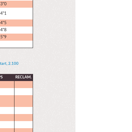
13"0
14"1
14"5
14"8
15"9
tart, 2.100
PS
RECLAM.