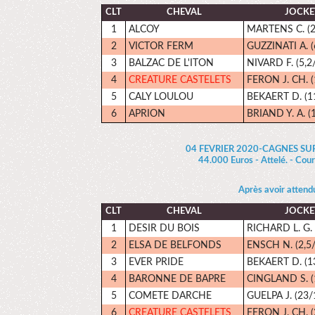
CLT
CHEVAL
JOCKE
1
ALCOY
MARTENS C. (2
2
VICTOR FERM
GUZZINATI A. (
3
BALZAC DE L'ITON
NIVARD F. (5,2
4
CREATURE CASTELETS
FERON J. CH. (
5
CALY LOULOU
BEKAERT D. (1
6
APRION
BRIAND Y. A. (
04 FEVRIER 2020-CAGNES SU
44.000 Euros - Attelé. - Cou
Après avoir attend
CLT
CHEVAL
JOCKE
1
DESIR DU BOIS
RICHARD L. G. 
2
ELSA DE BELFONDS
ENSCH N. (2,5/
3
EVER PRIDE
BEKAERT D. (1
4
BARONNE DE BAPRE
CINGLAND S. (
5
COMETE DARCHE
GUELPA J. (23/
6
CREATURE CASTELETS
FERON J. CH. (