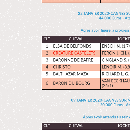
22 JANVIER 2020-CAGNES S
44.000 Euros - Att
Après avoir figuré, a progressé
CLT
CHEVAL
JOCKE
1
ELSA DE BELFONDS
ENSCH N. (1,7/
2
CREATURE CASTELETS
FERON J. CH. (
3
BARONNE DE BAPRE
CINGLAND S. (
4
CHRISTO
LENOIR M. (8,8
5
BALTHAZAR MAZA
RICHARD L. G. 
VAN EECKHAUT
6
BARON DU BOURG
(26/1)
09 JANVIER 2020-CAGNES SUR M
120.000 Euros - Att
Après avoir attendu au sein
CLT
CHEVAL
JOCKE