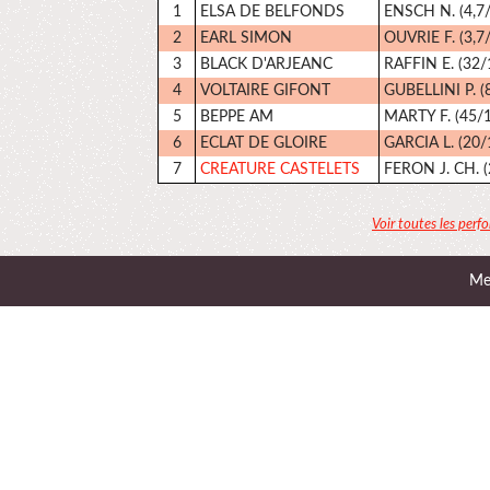
1
ELSA DE BELFONDS
ENSCH N. (4,7/
2
EARL SIMON
OUVRIE F. (3,7
3
BLACK D'ARJEANC
RAFFIN E. (32/
4
VOLTAIRE GIFONT
GUBELLINI P. (
5
BEPPE AM
MARTY F. (45/1
6
ECLAT DE GLOIRE
GARCIA L. (20/
7
CREATURE CASTELETS
FERON J. CH. (
Voir toutes les perf
Men