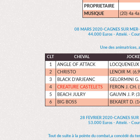
PROPRIETAIRE
MUSIQUE
(20) 4a 4a
08 MARS 2020-CAGNES SUR MER-P
44.000 Euros - Attelé. - Cou
Une des animatrices, a 
CLT
CHEVAL
JOCKE
1
ANGLE OF ATTACK
LOCQUENEUX D
2
CHRISTO
LENOIR M. (6,9
3
BLACK D'ARJEANC
GELORMINI G. 
4
CREATURE CASTELETS
FERON J. CH. (
5
BEACH JULRY
GAUVIN J. P. (3
6
BIG BOSS
BEKAERT D. (1
28 FEVRIER 2020-CAGNES SU
53.000 Euros - Attelé. - Cou
Tout de suite à la pointe du combat,a concédé du ter