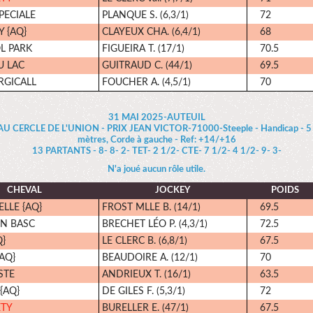
PECIALE
PLANQUE S. (6,3/1)
72
Y {AQ}
CLAYEUX CHA. (6,4/1)
68
L PARK
FIGUEIRA T. (17/1)
70.5
U LAC
GUITRAUD C. (44/1)
69.5
RGICALL
FOUCHER A. (4,5/1)
70
31 MAI 2025-AUTEUIL
CERCLE DE L'UNION - PRIX JEAN VICTOR-71000-Steeple - Handicap - 5 a
mètres, Corde à gauche - Ref: +14/+16
13 PARTANTS - 8- 8- 2- TET- 2 1/2- CTE- 7 1/2- 4 1/2- 9- 3-
N'a joué aucun rôle utile.
CHEVAL
JOCKEY
POIDS
LLE {AQ}
FROST MLLE B. (14/1)
69.5
N BASC
BRECHET LÉO P. (4,3/1)
72.5
Q}
LE CLERC B. (6,8/1)
67.5
AQ}
BEAUDOIRE A. (12/1)
70
STE
ANDRIEUX T. (16/1)
63.5
 {AQ}
DE GILES F. (5,3/1)
72
ETY
BURELLER E. (47/1)
67.5