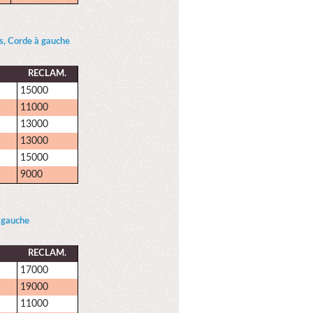
, Corde à gauche
RECLAM.
15000
11000
13000
13000
15000
9000
 gauche
RECLAM.
17000
19000
11000