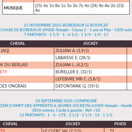
(25) 4o 1o 8o 1o 5o 3o 7o 4o (24) 4o Ao 2o (23)
MUSIQUE
4o
21 NOVEMBRE 2025-BORDEAUX LE BOUSCAT
ASE DE BORDEAUX-69000-Steeple - Classe 1 - 5 ans et Plus - 5300 mètre
7 PARTANTS - 2 1/2 - 1 - 6 1/2 - 1 1/4 - 1/4 - 17
CHEVAL
JOCKEY
 {AQ}
ZULIANI A. (1,9/1)
Y
LABAISSE E. (28/1)
W DU BERLAIS
ZULIANI L. (4,2/1)
ETY
BURELLER E. (32/1)
Y
LEFEBVRE MR C. (5,8/1)
DES ONGRAIS
DEFONTAINE Q. (19/1)
10 SEPTEMBRE 2025-COMPIEGNE
EN (CHMPT DES APPRENTIS & JEUNES JOCKEYS)-61000-Steeple - Handicap 
3850 mètres, Corde à gauche - Ref: +20
12 PARTANTS - 1 - 4 - CTE - 2 1/2 - 2 1/2 - 13 - 1 1/2
CHEVAL
JOCKEY
POIDS
ETY
LE CLERC Val. (7,7/1)
71