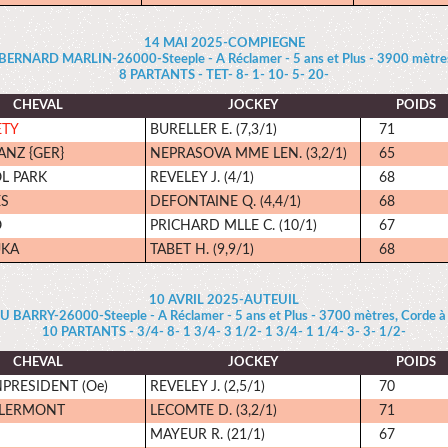
14 MAI 2025-COMPIEGNE
RNARD MARLIN-26000-Steeple - A Réclamer - 5 ans et Plus - 3900 mètres
8 PARTANTS - TET- 8- 1- 10- 5- 20-
CHEVAL
JOCKEY
POIDS
ETY
BURELLER E. (7,3/1)
71
NZ {GER}
NEPRASOVA MME LEN. (3,2/1)
65
L PARK
REVELEY J. (4/1)
68
S
DEFONTAINE Q. (4,4/1)
68
O
PRICHARD MLLE C. (10/1)
67
UKA
TABET H. (9,9/1)
68
10 AVRIL 2025-AUTEUIL
U BARRY-26000-Steeple - A Réclamer - 5 ans et Plus - 3700 mètres, Corde à
10 PARTANTS - 3/4- 8- 1 3/4- 3 1/2- 1 3/4- 1 1/4- 3- 3- 1/2-
CHEVAL
JOCKEY
POIDS
PRESIDENT (Oe)
REVELEY J. (2,5/1)
70
LERMONT
LECOMTE D. (3,2/1)
71
MAYEUR R. (21/1)
67