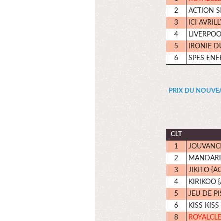
2
ACTION S
3
ICI AVRILL
4
LIVERPOO
5
IRONIE D
6
SPES ENE
PRIX DU NOUVEAU 
CLT
1
JOUVANCE
2
MANDARI
3
JIKITO {A
4
KIRIKOO {
5
JEU DE PI
6
KISS KISS
8
ROYALCL