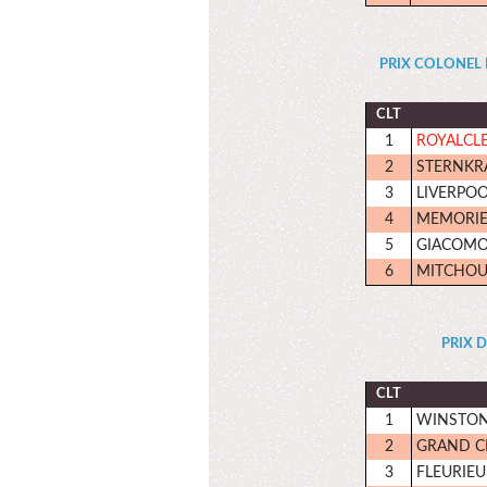
PRIX COLONEL BE
CLT
1
ROYALCL
2
STERNKRA
3
LIVERPOO
4
MEMORIE
5
GIACOM
6
MITCHO
PRIX D
CLT
1
WINSTON
2
GRAND C
3
FLEURIEU