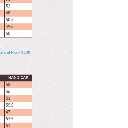
52
48
50.5
49.5
50
ns et Plus - 3500
HANDICAP
53
56
51
55.5
47
57.5
51