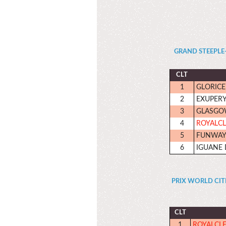
GRAND STEEPLE-CH
CLT
1
GLORICE
2
EXUPER
3
GLASGO
4
ROYALCL
5
FUNWA
6
IGUANE 
PRIX WORLD CITIZ
CLT
1
ROYALCL