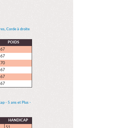
s, Corde à droite
POIDS
67
67
70
67
67
67
- 5 ans et Plus -
HANDICAP
51