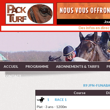
Des infos en direc
ACCUEIL
PROGRAMME
ABONNEMENTS & TARIFS
P
CONTACT
R9 JPN-FUNABAS
Course
Di
1
RACE 1
Plat - 3 ans - 1200m