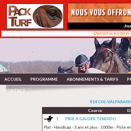
Des infos en direc
ACCUEIL
PROGRAMME
ABONNEMENTS & TARIFS
P
CONTACT
R14 CHL-VALPARAISO
Course
D
1
PRIX A GALOPE TENDIDO
Plat - Handicap - 3 ans et plus - 1000m - Piste 