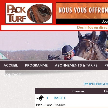
Des infos en direc
ACCUEIL
PROGRAMME
ABONNEMENTS & TARIFS
P
CONTACT
R9 JPN-NAGOYA
Course
Di
1
RACE 1
Plat - 3 ans - 1500m