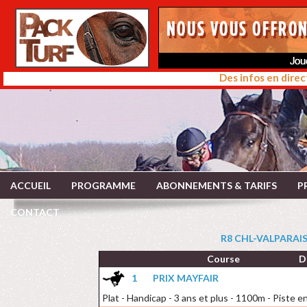
Des infos en direc
ACCUEIL
PROGRAMME
ABONNEMENTS & TARIFS
P
CONTACT
R8 CHL-VALPARAIS
Course
D
1
PRIX MAYFAIR
Plat - Handicap - 3 ans et plus - 1100m - Piste en