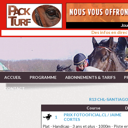
Des infos en direc
ACCUEIL
PROGRAMME
ABONNEMENTS & TARIFS
P
CONTACT
R13 CHL-SANTIAGO 
Course
D
PRIX FOTOOFICIAL.CL / JAIME
1
CORTES
Plat - Handicap - 3 ans et plus - 1000m - Piste en