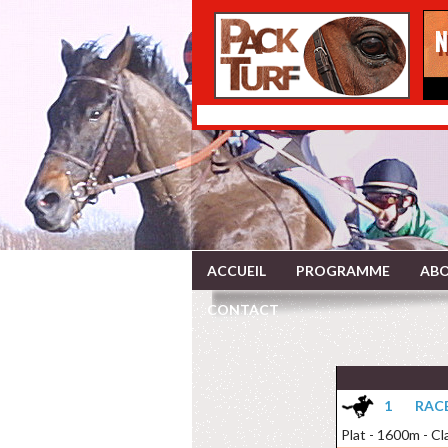
ACCUEIL
PROGRAMME
ABO
CONTACT
1
RACE
Plat - 1600m - Cl