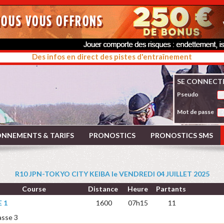
Des infos en direct des pistes d'entraînement
SE CONNECT
Pseudo
Mot de passe
NNEMENTS & TARIFS
PRONOSTICS
PRONOSTICS SMS
R10 JPN-TOKYO CITY KEIBA le VENDREDI 04 JUILLET 2025
Course
Distance
Heure
Partants
 1
1600
07h15
11
asse 3