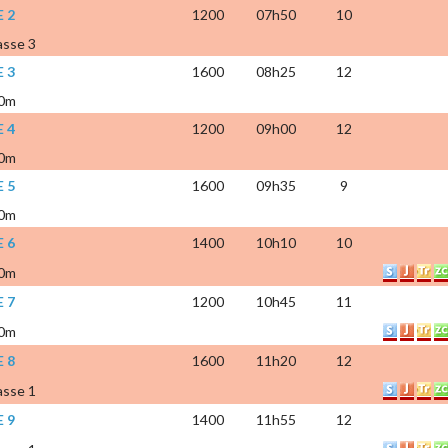
 2
1200
07h50
10
asse 3
 3
1600
08h25
12
00m
 4
1200
09h00
12
00m
 5
1600
09h35
9
00m
 6
1400
10h10
10
00m
 7
1200
10h45
11
00m
 8
1600
11h20
12
asse 1
 9
1400
11h55
12