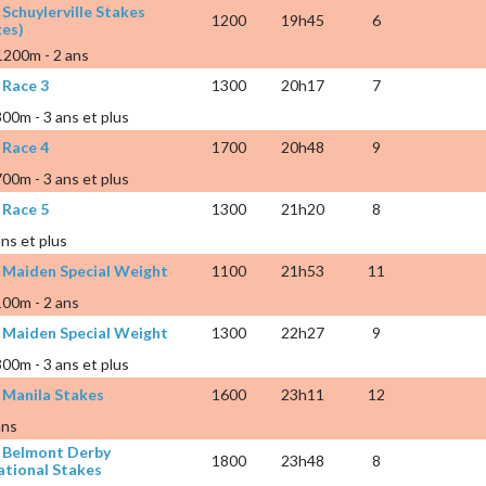
 Schuylerville Stakes
1200
19h45
6
kes)
 1200m - 2 ans
 Race 3
1300
20h17
7
300m - 3 ans et plus
 Race 4
1700
20h48
9
700m - 3 ans et plus
 Race 5
1300
21h20
8
ans et plus
 Maiden Special Weight
1100
21h53
11
100m - 2 ans
 Maiden Special Weight
1300
22h27
9
300m - 3 ans et plus
 Manila Stakes
1600
23h11
12
ans
 Belmont Derby
1800
23h48
8
tational Stakes