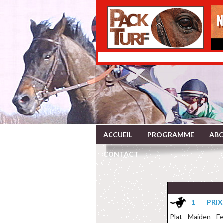
ACCUEIL
PROGRAMME
ABO
CONTACT
1
PRIX
Plat - Maiden - F