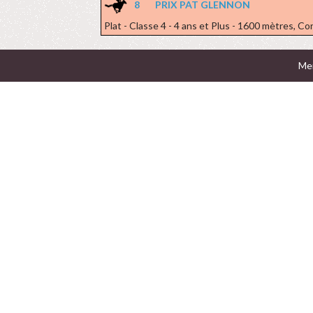
8
PRIX PAT GLENNON
Plat - Classe 4 - 4 ans et Plus - 1600 mètres, Co
Men