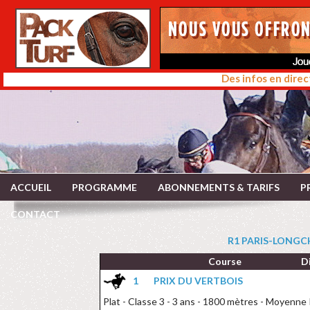
Des infos en direc
ACCUEIL
PROGRAMME
ABONNEMENTS & TARIFS
P
CONTACT
R1 PARIS-LONGCH
Course
D
1
PRIX DU VERTBOIS
Plat - Classe 3 - 3 ans - 1800 mètres - Moyenne 