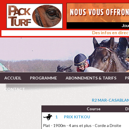
Des infos en direc
ACCUEIL
PROGRAMME
ABONNEMENTS & TARIFS
P
CONTACT
R2 MAR-CASABLANC
Course
D
1
PRIX KITKOU
Plat - 1900m - 4 ans et plus - Corde a Droite