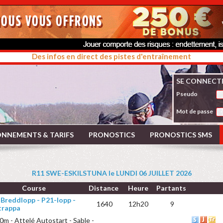
Des infos en direct des pistes d'entraînement
SE CONNECT
Pseudo
Mot de passe
NNEMENTS & TARIFS
PRONOSTICS
PRONOSTICS SMS
R11 SWE-ESKILSTUNA le LUNDI 06 JUILLET 2026
Course
Distance
Heure
Partants
 Breddlopp - P21-lopp -
1640
12h20
9
trappa
0m - Attelé Autostart - Sable -