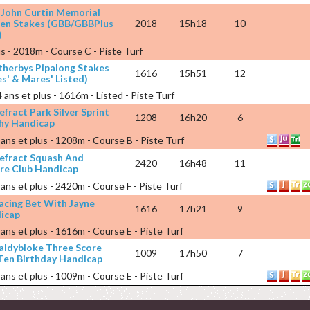
 John Curtin Memorial
en Stakes (GBB/GBBPlus
2018
15h18
10
)
lus - 2018m - Course C - Piste Turf
herbys Pipalong Stakes
1616
15h51
12
ies' & Mares' Listed)
4 ans et plus - 1616m - Listed - Piste Turf
fract Park Silver Sprint
1208
16h20
6
hy Handicap
 ans et plus - 1208m - Course B - Piste Turf
efract Squash And
2420
16h48
11
ure Club Handicap
 ans et plus - 2420m - Course F - Piste Turf
acing Bet With Jayne
1616
17h21
9
icap
 ans et plus - 1616m - Course E - Piste Turf
baldybloke Three Score
1009
17h50
7
Ten Birthday Handicap
 ans et plus - 1009m - Course E - Piste Turf