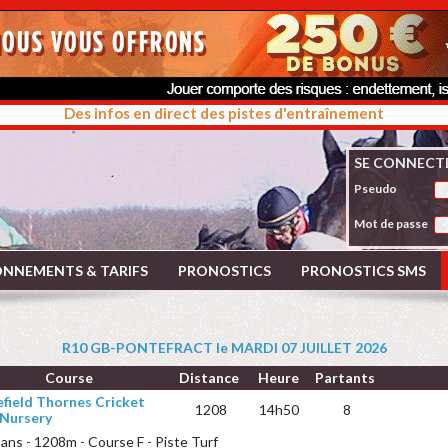
Des infos en direct des pistes d'entraînement
SE CONNECT
Pseudo
Mot de passe
NNEMENTS & TARIFS
PRONOSTICS
PRONOSTICS SMS
R10 GB-PONTEFRACT le MARDI 07 JUILLET 2026
Course
Distance
Heure
Partants
field Thornes Cricket
1208
14h50
8
 Nursery
 ans - 1208m - Course F - Piste Turf