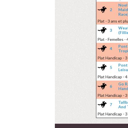
Noel
2
Maid
Race
Plat - 3 ans et p
Weat
3
(Fill
Plat - Femelles - 
Ponte
4
Trop
Plat Handicap - 3
Pont
5
Leis
Plat Handicap - 4
Go R
6
Hand
Plat Handicap - 3
Tall
7
And 
Plat Handicap - 3