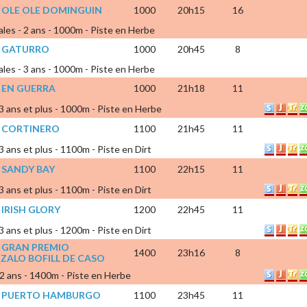
X OLE OLE DOMINGUIN
1000
20h15
16
ales - 2 ans - 1000m - Piste en Herbe
X GATURRO
1000
20h45
8
ales - 3 ans - 1000m - Piste en Herbe
 EN GUERRA
1000
21h18
11
 3 ans et plus - 1000m - Piste en Herbe
X CORTINERO
1100
21h45
11
 3 ans et plus - 1100m - Piste en Dirt
 SANDY BAY
1100
22h15
11
 3 ans et plus - 1100m - Piste en Dirt
 IRISH GLORY
1200
22h45
11
 3 ans et plus - 1200m - Piste en Dirt
X GRAN PREMIO
1400
23h16
8
ZALO BOFILL DE CASO
 2 ans - 1400m - Piste en Herbe
X PUERTO HAMBURGO
1100
23h45
11