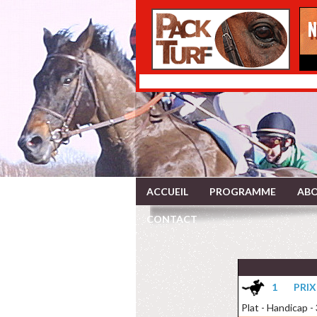
ACCUEIL
PROGRAMME
ABO
CONTACT
1
PRI
Plat - Handicap -