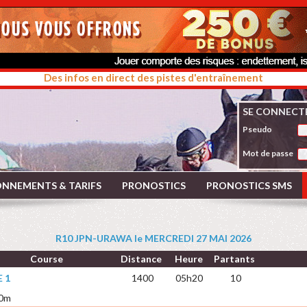
Des infos en direct des pistes d'entraînement
SE CONNECT
Pseudo
Mot de passe
NNEMENTS & TARIFS
PRONOSTICS
PRONOSTICS SMS
R10 JPN-URAWA le MERCREDI 27 MAI 2026
Course
Distance
Heure
Partants
 1
1400
05h20
10
00m