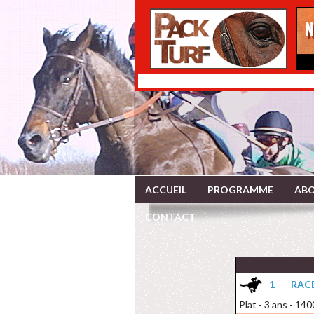
ACCUEIL
PROGRAMME
ABO
CONTACT
1
RACE
Plat - 3 ans - 14