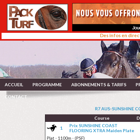
Des infos en direc
ACCUEIL
PROGRAMME
ABONNEMENTS & TARIFS
P
CONTACT
R7 AUS-SUNSHINE CO
Course
D
Prix SUNSHINE COAST
1
FLOORING XTRA Maiden Plate
Plat - 1100m - (PSF)