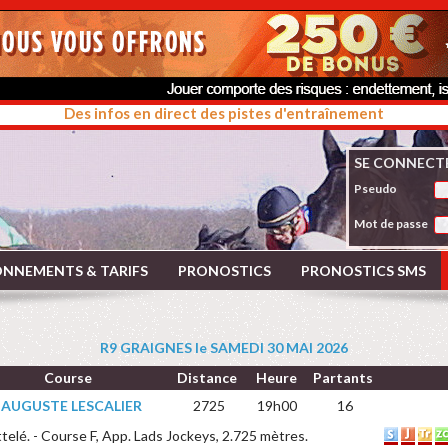
Des infos en direct des pistes d'entraînement
SE CONNECT
Pseudo
Mot de passe
NNEMENTS & TARIFS
PRONOSTICS
PRONOSTICS SMS
R9 GRAIGNES le SAMEDI 30 MAI 2026
Course
Distance
Heure
Partants
 AUGUSTE LESCALIER
2725
19h00
16
telé. - Course F, App. Lads Jockeys, 2.725 mètres.