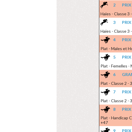
2
PRIX
Haies - Classe 3 
3
PRIX
Haies - Classe 3 
4
PRIX
Plat - Males et H
5
PRIX
Plat - Femelles -
6
GRAN
Plat - Classe 2 -
7
PRIX
Plat - Classe 2 -
8
PRIX
Plat - Handicap C
+47
9
PRIX