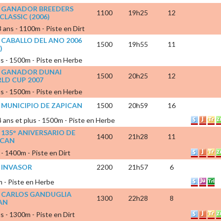
X GANADOR BREEDERS
1100
19h25
12
CLASSIC (2006)
3 ans - 1100m - Piste en Dirt
 CABALLO DEL ANO 2006
1500
19h55
11
)
lus - 1500m - Piste en Herbe
X GANADOR DUNAI
1500
20h25
12
LD CUP 2007
lus - 1500m - Piste en Herbe
 MUNICIPIO DE ZAPICAN
1500
20h59
16
 4 ans et plus - 1500m - Piste en Herbe
 135° ANIVERSARIO DE
1400
21h28
11
ICAN
s - 1400m - Piste en Dirt
 INVASOR
2200
21h57
6
m - Piste en Herbe
X CARLOS GANDUGLIA
1300
22h28
8
AN
us - 1300m - Piste en Dirt