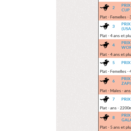
PRI
2
CUP 
Plat - Femelles - 
PRIX
3
(USA
Plat - 4 ans et p
PRI
4
WOR
Plat - 4 ans et p
5
PRIX
Plat - Femelles -
PRIX
6
ZAP
Plat - Males - an
7
PRIX
Plat - ans - 2200
PRI
8
GAL
Plat - 5 ans et pl