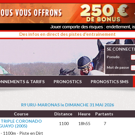
Des infos en direct des pistes d'entraînement
SE CONNECT
Pseudo
Mot de passe
NNEMENTS & TARIFS
PRONOSTICS
PRONOSTICS SMS
R9 URU-MARONAS le DIMANCHE 31 MAI 2026
Course
Distance
Heure
Partants
X TRIPLE CORONADO
1100
18h55
7
GUAYO (2005)
s - 1100m - Piste en Dirt