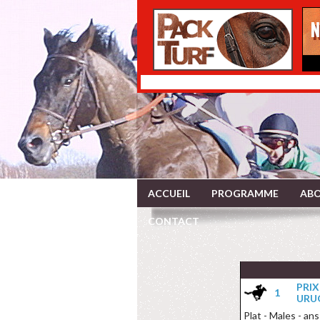
ACCUEIL
PROGRAMME
ABO
CONTACT
PRI
1
URU
Plat - Males - an