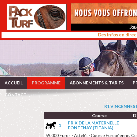
Des infos en direc
ACCUEIL
PROGRAMME
ABONNEMENTS & TARIFS
P
CONTACT
R1 VINCENNES l
Course
D
PRIX DE LA MATERNELLE
1
FONTENAY (TITANIA)
59.000 Euros - Attelé. - Course Européenne, Cou