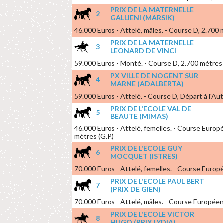
PRIX DE LA MATERNELLE
2
GALLIENI (MARSIK)
46.000 Euros - Attelé, mâles. - Course D, 2.700 
PRIX DE LA MATERNELLE
3
LEONARD DE VINCI
59.000 Euros - Monté. - Course D, 2.700 mètres 
PX VILLE DE NOGENT SUR
4
MARNE (ADALBERTA)
59.000 Euros - Attelé. - Course D, Départ à l'Aut
PRIX DE L'ECOLE VAL DE
5
BEAUTE (MIMAS)
46.000 Euros - Attelé, femelles. - Course Euro
mètres (G.P.)
PRIX DE L'ECOLE GUY
6
MOCQUET (ISTRES)
70.000 Euros - Attelé, femelles. - Course Europ
PRIX DE L'ECOLE PAUL BERT
7
(PRIX DE GIEN)
70.000 Euros - Attelé, mâles. - Course Européen
PRIX DE L'ECOLE VICTOR
8
HUGO (PRIX LYDIA)