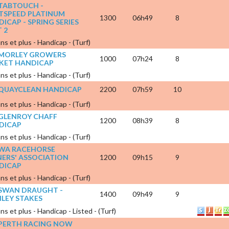
 TABTOUCH -
TSPEED PLATINUM
1300
06h49
8
ICAP - SPRING SERIES
 2
ns et plus - Handicap - (Turf)
x MORLEY GROWERS
1000
07h24
8
KET HANDICAP
ns et plus - Handicap - (Turf)
 QUAYCLEAN HANDICAP
2200
07h59
10
ns et plus - Handicap - (Turf)
 GLENROY CHAFF
1200
08h39
8
DICAP
ns et plus - Handicap - (Turf)
 WA RACEHORSE
ERS' ASSOCIATION
1200
09h15
9
DICAP
ns et plus - Handicap - (Turf)
 SWAN DRAUGHT -
1400
09h49
9
LEY STAKES
ns et plus - Handicap - Listed - (Turf)
 PERTH RACING NOW