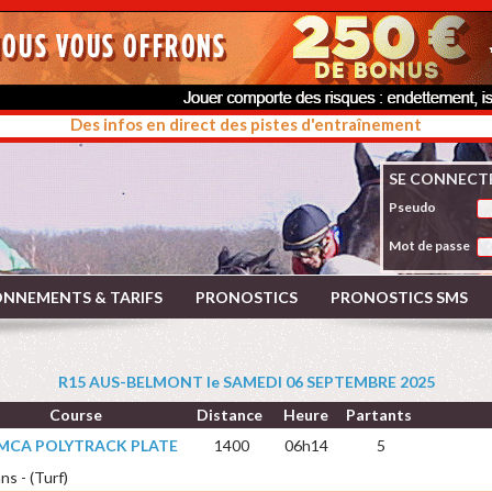
Des infos en direct des pistes d'entraînement
SE CONNECT
Pseudo
Mot de passe
NNEMENTS & TARIFS
PRONOSTICS
PRONOSTICS SMS
R15 AUS-BELMONT le SAMEDI 06 SEPTEMBRE 2025
Course
Distance
Heure
Partants
 MCA POLYTRACK PLATE
1400
06h14
5
ns - (Turf)