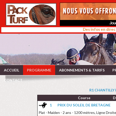
Des infos en direc
ACCUEIL
PROGRAMME
ABONNEMENTS & TARIFS
P
CONTACT
R1 CHANTILLY l
Course
D
1
PRIX DU SOLEIL DE BRETAGNE
Plat - Maiden - 2 ans - 1200 mètres, Ligne Droit