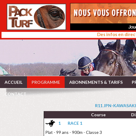
Des infos en direc
ACCUEIL
PROGRAMME
ABONNEMENTS & TARIFS
P
CONTACT
R11 JPN-KAWASAKI 
Course
Di
1
RACE 1
Plat - 99 ans - 900m - Classe 3