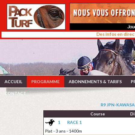
Des infos en direc
ACCUEIL
PROGRAMME
ABONNEMENTS & TARIFS
P
CONTACT
R9 JPN-KAWASAKI
Course
Di
1
RACE 1
Plat - 3 ans - 1400m