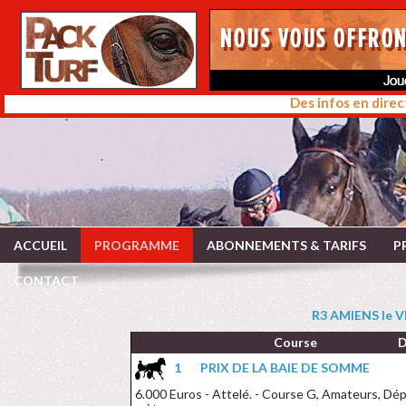
Des infos en direc
ACCUEIL
PROGRAMME
ABONNEMENTS & TARIFS
P
CONTACT
R3 AMIENS le V
Course
D
1
PRIX DE LA BAIE DE SOMME
6.000 Euros - Attelé. - Course G, Amateurs, Dépa