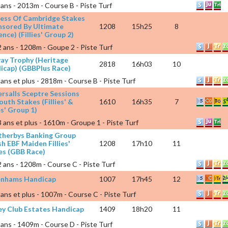
 ans - 2013m - Course B - Piste Turf
ess Of Cambridge Stakes
nsored By Ultimate
1208
15h25
8
nce) (Fillies' Group 2)
 2 ans - 1208m - Goupe 2 - Piste Turf
ay Trophy (Heritage
2818
16h03
10
icap) (GBBPlus Race)
 ans et plus - 2818m - Course B - Piste Turf
rsalls Sceptre Sessions
uth Stakes (Fillies' &
1610
16h35
7
s' Group 1)
 3 ans et plus - 1610m - Groupe 1 - Piste Turf
herbys Banking Group
sh EBF Maiden Fillies'
1208
17h10
11
es (GBB Race)
 2 ans - 1208m - Course C - Piste Turf
nhams Handicap
1007
17h45
12
 ans et plus - 1007m - Course C - Piste Turf
ey Club Estates Handicap
1409
18h20
11
 ans - 1409m - Course D - Piste Turf