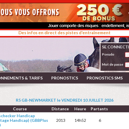
Des infos en direct des pistes d'entraînement
SE CONNECT
Pseudo
Mot de passe
NNEMENTS & TARIFS
PRONOSTICS
PRONOSTICS SMS
R5 GB-NEWMARKET le VENDREDI 10 JUILLET 2026
Course
Distance
Heure
Partants
checker Handicap
itage Handicap) (GBBPlus
2013
14h52
6
)