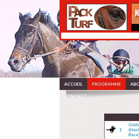
ACCUEIL
PROGRAMME
ABO
CONTACT
Odds
1
(Her
Race