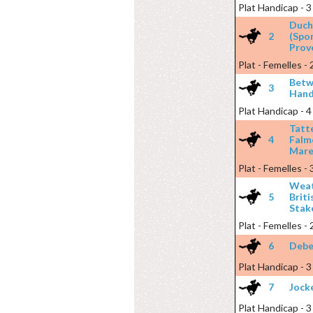
Plat Handicap - 3
Duch
2
(Spo
Prove
Plat - Femelles -
Betw
3
Hand
Plat Handicap - 4
Tatte
4
Falmo
Mare
Plat - Femelles -
Weat
5
Briti
Stak
Plat - Femelles -
6
Debe
Plat Handicap - 3
7
Jock
Plat Handicap - 3