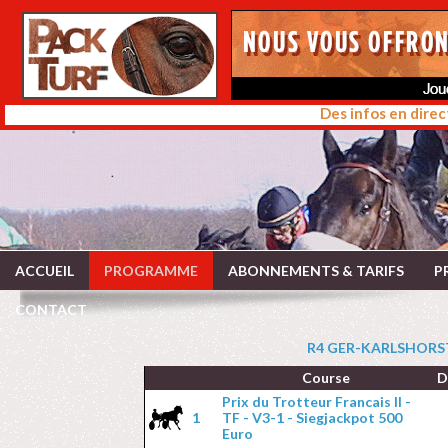
Des infos en direc
ACCUEIL
PROGRAMME
ABONNEMENTS & TARIFS
P
CONTACT
R4 GER-KARLSHORST 
Course
D
Prix du Trotteur Francais II -
1
TF - V3-1 - Siegjackpot 500
Euro