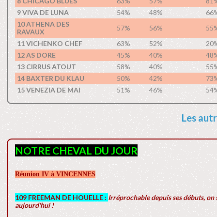
8 CHICAGO BLUES
63%
57%
81
9 VIVA DE LUNA
54%
48%
66
10 ATHENA DES
57%
56%
55
RAVAUX
11 VICHENKO CHEF
63%
52%
20
12 AS DORE
45%
40%
48
13 CIRRUS ATOUT
58%
40%
55
14 BAXTER DU KLAU
50%
42%
73
15 VENEZIA DE MAI
51%
46%
54
Les autr
NOTRE CHEVAL DU JOUR
Réunion IV à VINCENNES
109 FREEMAN DE HOUELLE :
Irréprochable depuis ses débuts, on s
aujourd'hui !