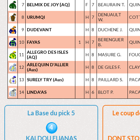
7
BELMIX DE JOY {AQ}
F
7
BEAURAIN T.
QUIN
DENUAULT
8
URUMQI
H
7
COTT
W.
9
DUDEVANT
H
8
DUCHENE J.
QUIN
BERENGUER
10
FAYAS
1
H
7
QUIN
B.
ALLEGRO DES ISLES
11
H
8
MASURE G.
FOUC
{AQ}
ARLEQUIN D'ALLIER
12
H
8
DE GILES F.
CLAYE
(Aus)
13
SURELY TRY (Aus)
H
8
PAILLARD S.
PACA
14
LINDA'AS
H
6
BLOT P.
PACA
La Base du pick 5
Le coup d
4
KALDOU EUANAS
DONT STO