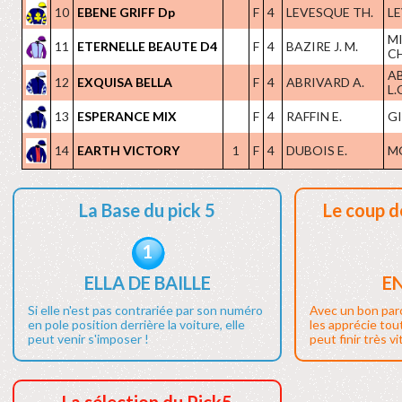
10
EBENE GRIFF Dp
F
4
LEVESQUE TH.
LE
M
11
ETERNELLE BEAUTE D4
F
4
BAZIRE J. M.
CH
A
12
EXQUISA BELLA
F
4
ABRIVARD A.
L.
13
ESPERANCE MIX
F
4
RAFFIN E.
GI
14
EARTH VICTORY
1
F
4
DUBOIS E.
M
La Base du pick 5
Le coup d
1
ELLA DE BAILLE
E
Si elle n'est pas contrariée par son numéro
Avec un bon par
en pole position derrière la voiture, elle
les apprécie tout
peut venir s'imposer !
peut finir très vi