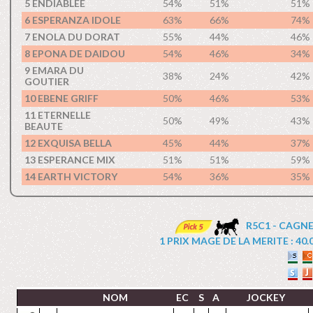
5 ENDIABLEE
54%
51%
51%
6 ESPERANZA IDOLE
63%
66%
74%
7 ENOLA DU DORAT
55%
44%
46%
8 EPONA DE DAIDOU
54%
46%
34%
9 EMARA DU
38%
24%
42%
GOUTIER
10 EBENE GRIFF
50%
46%
53%
11 ETERNELLE
50%
49%
43%
BEAUTE
12 EXQUISA BELLA
45%
44%
37%
13 ESPERANCE MIX
51%
51%
59%
14 EARTH VICTORY
54%
36%
35%
R5C1 - CAGNE
1 PRIX MAGE DE LA MERITE : 40.00
NOM
EC
S
A
JOCKEY