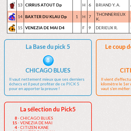
13
CIRRUS ATOUT Dp
H
6
BRIAND Y. A.
THONNERIEUX
14
BAXTER DU KLAU Dp
1
H
7
K.
15
VENEZIA DE MAI D4
F
9
DERIEUX R.
La Base du pick 5
Le coup d
8
CHICAGO BLUES
CIT
Il vaut nettement mieux que ses derniers
Il vient d'effect
échecs et il peut profiter de ce PICK 5
kilomètre le 1er
pour en apporter la preuve !
vaut s'en méfier i
La sélection du Pick5
8
- CHICAGO BLUES
15
- VENEZIA DE MAI
4
- CITIZEN KANE