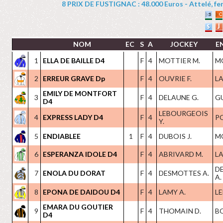
8 PRIX DE FUSTIGNAC : 48.000 Euros - Attelé, feme
NOM
EC
S
A
JOCKEY
E
1
ELLA DE BAILLE D4
F
4
MOTTIER M.
M
2
ERREUR GRAVE Dp
F
4
OUVRIE F.
LA
EMILY DE MONTFORT
3
F
4
DELAUNE G.
G
D4
LEBOURGEOIS
4
EXPRESS LADY D4
F
4
PO
Y.
5
ENDIABLEE
1
F
4
DUBOIS J.
M
6
ESPERANZA IDOLE D4
F
4
ABRIVARD M.
LA
D
7
ENOLA DU DORAT
F
4
DESMOTTES A.
A.
8
EPONA DE DAIDOU D4
F
4
LAMY A.
LE
EMARA DU GOUTIER
9
F
4
THOMAIN D.
B
D4