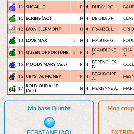
10
SUCAILLE
F
4
DUBOURG K.
BAUDR
11
ECRINS {AQ}
H
4
DE GILES F.
CLAYE
12
LYON CLERMONT
H
4
FRANZEL L.
CRIQ
13
LOVE MAX
2
H
4
MASURE G.
FOUC
D' ANDIGNE
CHAI
14
QUEEN OF FORTUNE
2
F
4
O.
A.
BERENGUER
15
MOODY MARY (Aus)
F
4
COLL
B.
BEAUDOIRE
16
CRYSTAL MONEY
F
4
MESN
A.
ROI D'OUDALLE
17
H
4
MERIENNE A.
MARIO
(Aus)
Ma base Quinté
Mon coup
2
ECBATANE {AQ}
EXTREM