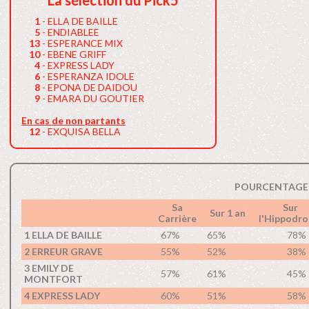
La sélection du Pick5
1
- ELLA DE BAILLE
5
- ENDIABLEE
13
- ESPERANCE MIX
10
- EBENE GRIFF
4
- EXPRESS LADY
6
- ESPERANZA IDOLE
8
- EPONA DE DAIDOU
9
- EMARA DU GOUTIER
En cas de non partants
12
- EXQUISA BELLA
POURCENTAGE 
Sa
Sur
Sur 1 an
Carrière
l'Hippodr
1 ELLA DE BAILLE
67%
65%
78%
2 ERREUR GRAVE
55%
52%
38%
3 EMILY DE
57%
61%
45%
MONTFORT
4 EXPRESS LADY
60%
51%
58%