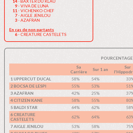
14
- BAXTER DU KLAU
9
- VIVA DE LUNA
11
- VICHENKO CHEF
7
- AIGLE JENILOU
3
- AZAFRAN
En cas de non partants
6
- CREATURE CASTELETS
POURCENTAGE 
Sa
Sur
Sur 1 an
Carrière
l'Hippod
1 UPPERCUT DUCAL
58%
54%
33
2 BOCSA DE LESPI
55%
53%
51
3 AZAFRAN
42%
25%
37
4 CITIZEN KANE
58%
55%
80
5 BALDI STAR
64%
62%
58
6 CREATURE
62%
64%
63
CASTELETS
7 AIGLE JENILOU
53%
58%
75