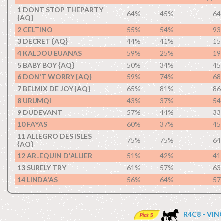
1 DONT STOP THEPARTY
64%
45%
6
{AQ}
2 CELTINO
55%
54%
9
3 DECRET {AQ}
44%
41%
1
4 KALDOU EUANAS
59%
25%
1
5 BABY BOY {AQ}
50%
34%
4
6 DON'T WORRY {AQ}
59%
74%
6
7 BELMIX DE JOY {AQ}
65%
81%
8
8 URUMQI
43%
37%
5
9 DUDEVANT
57%
44%
3
10 FAYAS
60%
37%
4
11 ALLEGRO DES ISLES
75%
75%
6
{AQ}
12 ARLEQUIN D'ALLIER
51%
42%
4
13 SURELY TRY
61%
57%
6
14 LINDA'AS
56%
64%
5
R4C8 - VI