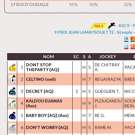
17 ROI D'OUDALLE
45%
40%
32%
R1C9 - 
9 PRIX JEAN LAMAYSOUETTE : Steeple - Ha
NOM
EC
S
A
JOCKEY
DONT STOP
DE CHITRAY
1
H
5
PACA
THEPARTY {AQ}
A.
2
CELTINO (oeil)
H
7
REGAIRAZ M.
BRES
3
DECRET {AQ}
1
H
5
GUEGUEN T.
NICO
KALDOU EUANAS
PLOUGANOU
SOU
4
H
9
(Aus)
J.
BEAU
5
BABY BOY {AQ} (Aus)
H
7
RE G.
MENU
6
DON'T WORRY {AQ}
H
5
RAME M.
PACA