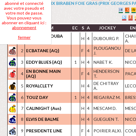
abonné et connecté
4 PRIX BIRABEN FOIE GRAS (PRIX GEORGES PASTR
avec votre pseudo et
votre mot de passe.
Vous pouvez-vous
abonner en cliquant ici :
abonnement
NOM
EC
S
A
JOCKEY
EN
EXTREME NOUBA
CHAI
fermer
1
H
4
DUBOURG P.
{AQ}
A.
PLOUGANOU
2
ECBATANE {AQ}
F
4
DE L
J.
3
EDDY BLUES {AQ}
1
H
4
NABET K.
NICOL
EN BONNE MAIN
HENDERSON
4
F
4
PACA
{AQ}
T.
DE CHITRAY
5
ROYALCLETY
H
4
LECOI
A.
6
TOUZ DAY
1
H
4
REGAIRAZ M.
BRES
7
CALINIGHT (Aus)
H
4
MESCAM D.
MESC
8
ELVIS DE BALME
H
4
GUEGUEN T.
NICOL
9
PRESIDENTE LINE
F
4
POIRIER ALXI.
COUET