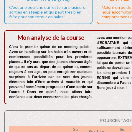
C'est une pouliche qui reste sur plusieurs
Malgré un poids 
sorties en steeple et qui peut très bien
nous escompton
faire pour son retour en haies !
comportement de
Mon analyse de la course
avec une mention par
d'ECBATANE qui p
C'est le premier quinté de ce meeting palois !
suffisamment série
Avec un handicap sur les haies très ouvert et de
possible lauréate de
nombreuses possibilités pour les premières
opposerons EXTREM
places... Il n'y aura que des jeunes chevaux âgés
lui que de porter un
de quatre ans au départ de ce quinté et, comme
poids ne devrait pas
toujours à cet âge, on peut enregistrer quelques
les cinq premiers !
surprises à l'arrivée car ce sont des jeunes
ECRINS qui vient d
éléments loin d'être arrivés à maturité et qui
décemebre à Pau et i
peuvent énormément progresser d'une sortie sur
Bons jeux à tous !
l'autre ! Dans ce quinté, nous allons faire
confiance aux deux concurrents les plus chargés
POURCENTAGE 
Sa
Sur
Sur 1 an