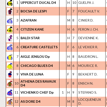
1
UPPERCUT DUCAL D4
H
10
GUELPA J.
2
BOCSA DE LESPI
F
7
FOUCAULT V.
3
AZAFRAN
M
8
CINIER D.
4
CITIZEN KANE
H
6
FERON J. CH.
5
BALDI STAR
H
7
DEVIENNE K.
6
CREATURE CASTELETS
F
6
LE VEXIER R.
7
AIGLE JENILOU Dp
H
8
BAUDRON L.
8
CHICAGO BLUES D4
M
6
MOURICE R.
9
VIVA DE LUNA
F
9
BEKAERT D.
ATHENA DES RAVAUX
10
F
8
ENSCH N.
D4
11
VICHENKO CHEF Dp
1
H
9
STEFANO S.
LOCQUENEUX
12
AS DORE D4
M
8
D.