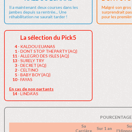
Il a maintenant deux courses dans les
Malgré son gros 
jambes depuis sa rentrée... Une
surprendrait pas
réhabilitation ne saurait tarder !
pour les première
La sélection du Pick5
4
- KALDOU EUANAS
1
- DONT STOP THEPARTY {AQ}
11
- ALLEGRO DES ISLES {AQ}
13
- SURELY TRY
3
- DECRET {AQ}
2
- CELTINO
5
- BABY BOY {AQ}
10
- FAYAS
En cas de non partants
14
- LINDA'AS
POURCENTAGE 
Sa
Su
Sur 1 an
Carrière
l'Hipp