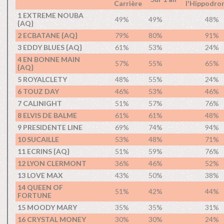
Carrière
l'Hippodro
1 EXTREME NOUBA
49%
49%
48%
{AQ}
2 ECBATANE {AQ}
79%
80%
91%
3 EDDY BLUES {AQ}
61%
53%
24%
4 EN BONNE MAIN
57%
55%
65%
{AQ}
5 ROYALCLETY
48%
55%
24%
6 TOUZ DAY
46%
53%
46%
7 CALINIGHT
51%
57%
76%
8 ELVIS DE BALME
61%
61%
48%
9 PRESIDENTE LINE
69%
74%
94%
10 SUCAILLE
53%
48%
71%
11 ECRINS {AQ}
51%
59%
76%
12 LYON CLERMONT
36%
46%
52%
13 LOVE MAX
43%
50%
38%
14 QUEEN OF
51%
42%
44%
FORTUNE
15 MOODY MARY
35%
35%
31%
16 CRYSTAL MONEY
30%
30%
24%