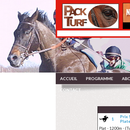
ACCUEIL
PROGRAMME
ABO
CONTACT
Prix
1
Plat
Plat - 1200m - (T