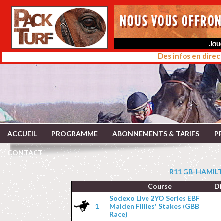
Des infos en direc
ACCUEIL
PROGRAMME
ABONNEMENTS & TARIFS
P
CONTACT
R11 GB-HAMILTO
Course
D
Sodexo Live 2YO Series EBF
1
Maiden Fillies' Stakes (GBB
Race)