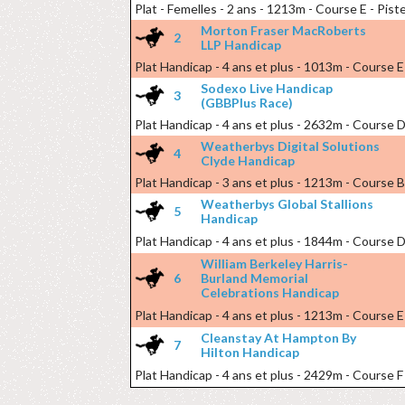
Plat - Femelles - 2 ans - 1213m - Course E - Pist
Morton Fraser MacRoberts
2
LLP Handicap
Plat Handicap - 4 ans et plus - 1013m - Course E 
Sodexo Live Handicap
3
(GBBPlus Race)
Plat Handicap - 4 ans et plus - 2632m - Course D
Weatherbys Digital Solutions
4
Clyde Handicap
Plat Handicap - 3 ans et plus - 1213m - Course B
Weatherbys Global Stallions
5
Handicap
Plat Handicap - 4 ans et plus - 1844m - Course D
William Berkeley Harris-
6
Burland Memorial
Celebrations Handicap
Plat Handicap - 4 ans et plus - 1213m - Course E 
Cleanstay At Hampton By
7
Hilton Handicap
Plat Handicap - 4 ans et plus - 2429m - Course F 