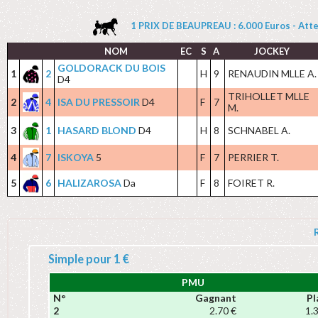
1 PRIX DE BEAUPREAU : 6.000 Euros - Attel
NOM
EC
S
A
JOCKEY
GOLDORACK DU BOIS
1
2
H
9
RENAUDIN MLLE A.
D4
TRIHOLLET MLLE
2
4
ISA DU PRESSOIR
D4
F
7
M.
3
1
HASARD BLOND
D4
H
8
SCHNABEL A.
4
7
ISKOYA
5
F
7
PERRIER T.
5
6
HALIZAROSA
Da
F
8
FOIRET R.
Simple pour 1 €
PMU
N°
Gagnant
Pl
2
2.70 €
1.