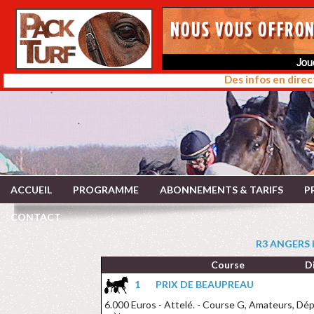
Des infos en direc
ACCUEIL
PROGRAMME
ABONNEMENTS & TARIFS
P
CONTACT
R3 ANGERS l
Course
D
1
PRIX DE BEAUPREAU
6.000 Euros - Attelé. - Course G, Amateurs, Dépa