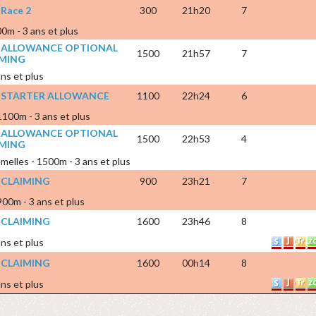
 Race 2
300
21h20
7
00m - 3 ans et plus
X ALLOWANCE OPTIONAL
1500
21h57
7
IMING
ans et plus
X STARTER ALLOWANCE
1100
22h24
6
 1100m - 3 ans et plus
X ALLOWANCE OPTIONAL
1500
22h53
4
IMING
emelles - 1500m - 3 ans et plus
 CLAIMING
900
23h21
7
 900m - 3 ans et plus
 CLAIMING
1600
23h46
8
ans et plus
 CLAIMING
1600
00h14
8
ans et plus