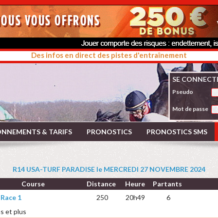
Des infos en direct des pistes d'entraînement
SE CONNECT
Pseudo
Mot de passe
NNEMENTS & TARIFS
PRONOSTICS
PRONOSTICS SMS
R14 USA-TURF PARADISE le MERCREDI 27 NOVEMBRE 2024
Course
Distance
Heure
Partants
 Race 1
250
20h49
6
ns et plus