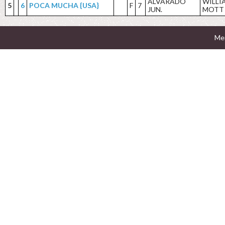
ALVARADO
WILLIA
5
6
POCA MUCHA {USA}
F
7
JUN.
MOTT
Men