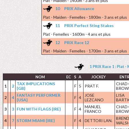
Plat - Maiden - 1400m - 3 ans et plus
10
PRIX Allowance
Plat - Maiden - Femelles - 1800m - 3 ans et plus
11
PRIX Perfect Sting Stakes
Plat - Femelles - 1600m - 4 ans et plus
12
PRIX Race 12
Plat - Maiden - Femelles - 1700m - 3 ans et plus
1 PRIX Race 1 : Plat -
NOM
EC
S
A
JOCKEY
ENT
TAX IMPLICATIONS
CHAD 
1
2
F
5
PRAT F.
{GB}
BROW
FANTASY PERFORMER
JOSE
LISA
2
4
F
4
{USA}
LEZCANO
BART
MANUEL
CHAD 
3
3
FUN WITH FLAGS {IRE}
F
4
FRANCO
BROW
BREND
4
7
STORM MIAMI {IRE}
F
4
DETTORI LAN.
WALS