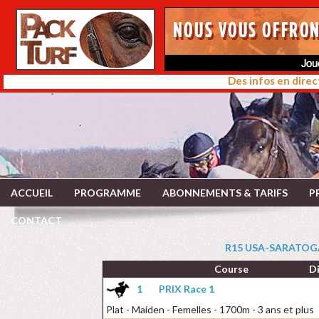
Des infos en direc
ACCUEIL
PROGRAMME
ABONNEMENTS & TARIFS
P
CONTACT
R15 USA-SARATOGA
Course
D
1
PRIX Race 1
Plat - Maiden - Femelles - 1700m - 3 ans et plus