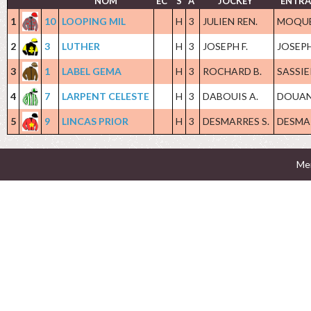
NOM
EC
S
A
JOCKEY
ENTRA
1
10
LOOPING MIL
H
3
JULIEN REN.
MOQUET
2
3
LUTHER
H
3
JOSEPH F.
JOSEPH
3
1
LABEL GEMA
H
3
ROCHARD B.
SASSIE
4
7
LARPENT CELESTE
H
3
DABOUIS A.
DOUAN
5
9
LINCAS PRIOR
H
3
DESMARRES S.
DESMAR
Men