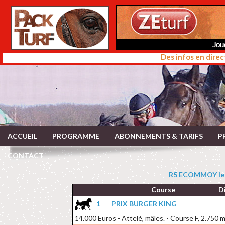
Des infos en direc
ACCUEIL
PROGRAMME
ABONNEMENTS & TARIFS
P
CONTACT
R5 ECOMMOY le
Course
D
1
PRIX BURGER KING
14.000 Euros - Attelé, mâles. - Course F, 2.750 