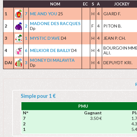
NOM
EC
S
A
JOCKEY
1
7
ME AND YOU
25
H
4
GIARD F.
MADONE DES RACQUES
2
2
F
4
PITON B.
Dp
3
1
MYSTIC D'AVE
D4
H
4
JEAN P. CH.
BOURGOIN MM
4
6
MELKIOR DE BAILLY
D4
H
4
ALI.
MONEY DI MALAVITA
DAI
3
H
4
DEPUYDT KRI.
Dp
Simple pour 1 €
PMU
N°
Gagnant
Pl
7
3.50 €
1.
2
4.
1
5.