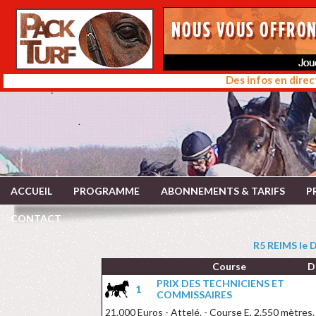
Des infos en direc
ACCUEIL
PROGRAMME
ABONNEMENTS & TARIFS
P
CONTACT
R5 REIMS le
Course
D
PRIX DES TECHNICIENS ET
1
COMMISSAIRES
21.000 Euros - Attelé. - Course E, 2.550 mètres.