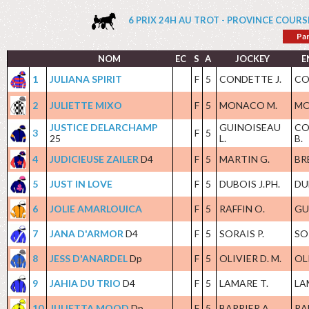
6 PRIX 24H AU TROT - PROVINCE COURSES : 
Par
NOM
EC
S
A
JOCKEY
E
1
JULIANA SPIRIT
F
5
CONDETTE J.
CO
2
JULIETTE MIXO
F
5
MONACO M.
MO
JUSTICE DELARCHAMP
GUINOISEAU
CO
3
F
5
25
L.
B.
4
JUDICIEUSE ZAILER
D4
F
5
MARTIN G.
BR
5
JUST IN LOVE
F
5
DUBOIS J.PH.
DUB
6
JOLIE AMARLOUICA
F
5
RAFFIN O.
GU
7
JANA D'ARMOR
D4
F
5
SORAIS P.
SO
8
JESS D'ANARDEL
Dp
F
5
OLIVIER D. M.
OL
9
JAHIA DU TRIO
D4
F
5
LAMARE T.
LA
10
JULIETTA MOOD
Dp
F
5
BARRIER A.
RA