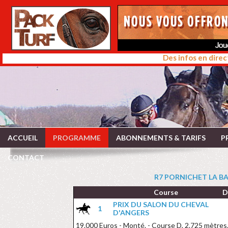
Des infos en direc
ACCUEIL
PROGRAMME
ABONNEMENTS & TARIFS
P
CONTACT
R7 PORNICHET LA BA
Course
D
PRIX DU SALON DU CHEVAL
1
D'ANGERS
19.000 Euros - Monté. - Course D, 2.725 mètres