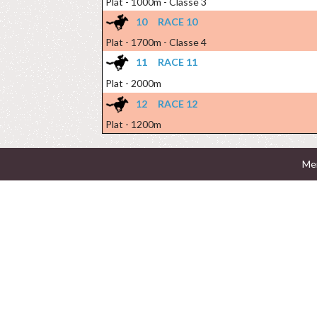
Plat - 1000m - Classe 3
10
RACE 10
Plat - 1700m - Classe 4
11
RACE 11
Plat - 2000m
12
RACE 12
Plat - 1200m
Men