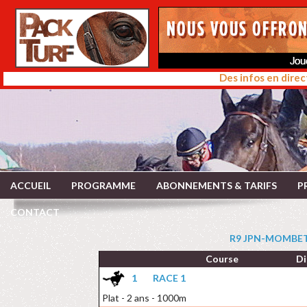
Des infos en direc
ACCUEIL
PROGRAMME
ABONNEMENTS & TARIFS
P
CONTACT
R9 JPN-MOMBETS
Course
Di
1
RACE 1
Plat - 2 ans - 1000m