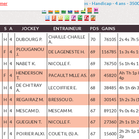
OIE GRAS (PRIX GEORGES PASTRE) : Haies - Handicap - 4 ans - 3500 
rmer
C
S
A
JOCKEY
ENTRAINEUR
PDS
GAINS
CHAILLE-CHAILLE
H
4
DUBOURG P.
70
76105
2s 4s 7h 5
A.
PLOUGANOU
F
4
DE LAGENESTE H.
69
116785
1s 3s 4s 1
J.
H
4
NABET K.
NICOLLE F.
69
76750
5s 1h 4s 1
HENDERSON
Ah Th 1p 
F
4
PACAULT MLLE AS.
69
45820
T.
4p
DE CHITRAY
H
4
LECOIFFIER E.
68
38485
4h 1h 6h 3
A.
H
4
REGAIRAZ M.
BRESSOU D.
68
30145
1h 2s 3s (
H
4
MESCAM D.
MESCAM M.
67
89120
9s 0s 4s 2
H
4
GUEGUEN T.
NICOLLE F.
67
27360
2h 1s 1h 
2h 2h 1p 1
F
4
POIRIER ALXI.
COUETIL (S) A.
67
15600
2p