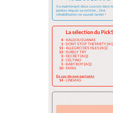
Il a maintenant deux courses dans l
jambes depuis sa rentrée... Une
réhabilitation ne saurait tarder !
La sélection du Pick
4
- KALDOU EUANAS
1
- DONT STOP THEPARTY {AQ
11
- ALLEGRO DES ISLES {AQ}
13
- SURELY TRY
3
- DECRET {AQ}
2
- CELTINO
5
- BABY BOY {AQ}
10
- FAYAS
En cas de non partants
14
- LINDA'AS