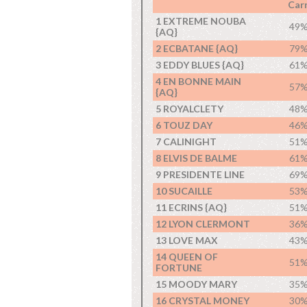
Carr
1 EXTREME NOUBA
49
{AQ}
2 ECBATANE {AQ}
79
3 EDDY BLUES {AQ}
61
4 EN BONNE MAIN
57
{AQ}
5 ROYALCLETY
48
6 TOUZ DAY
46
7 CALINIGHT
51
8 ELVIS DE BALME
61
9 PRESIDENTE LINE
69
10 SUCAILLE
53
11 ECRINS {AQ}
51
12 LYON CLERMONT
36
13 LOVE MAX
43
14 QUEEN OF
51
FORTUNE
15 MOODY MARY
35
16 CRYSTAL MONEY
30