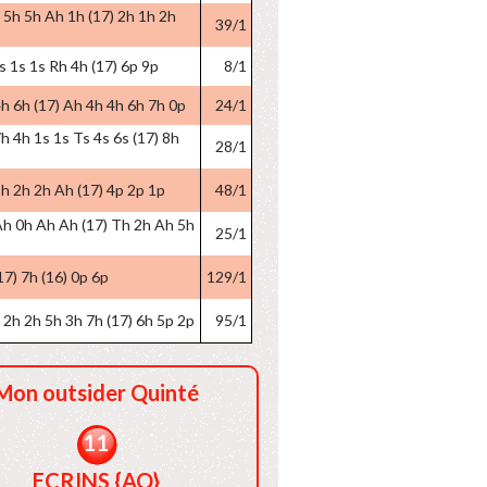
 5h 5h Ah 1h (17) 2h 1h 2h
39/1
s 1s 1s Rh 4h (17) 6p 9p
8/1
h 6h (17) Ah 4h 4h 6h 7h 0p
24/1
h 4h 1s 1s Ts 4s 6s (17) 8h
28/1
h 2h 2h Ah (17) 4p 2p 1p
48/1
Ah 0h Ah Ah (17) Th 2h Ah 5h
25/1
17) 7h (16) 0p 6p
129/1
2h 2h 5h 3h 7h (17) 6h 5p 2p
95/1
Mon outsider Quinté
11
ECRINS {AQ}