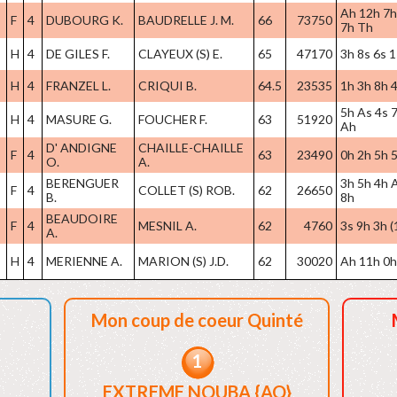
Ah 12h 7h
F
4
DUBOURG K.
BAUDRELLE J. M.
66
73750
7h Th
H
4
DE GILES F.
CLAYEUX (S) E.
65
47170
3h 8s 6s 1
H
4
FRANZEL L.
CRIQUI B.
64.5
23535
1h 3h 8h 4
5h As 4s 7
H
4
MASURE G.
FOUCHER F.
63
51920
Ah
D' ANDIGNE
CHAILLE-CHAILLE
F
4
63
23490
0h 2h 5h 5
O.
A.
BERENGUER
3h 5h 4h 
F
4
COLLET (S) ROB.
62
26650
B.
8h
BEAUDOIRE
F
4
MESNIL A.
62
4760
3s 9h 3h (
A.
H
4
MERIENNE A.
MARION (S) J.D.
62
30020
Ah 11h 0h 
Mon coup de coeur Quinté
1
EXTREME NOUBA {AQ}