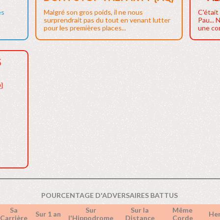
es
Malgré son gros poids, il ne nous
C'était
surprendrait pas du tout en venant lutter
Pau...
pour les premières places...
une con
5
}
POURCENTAGE D'ADVERSAIRES BATTUS
Sa
Sur
Sur la
Même
Sur 1 an
He
Carrière
l'Hippodrome
Distance
Corde