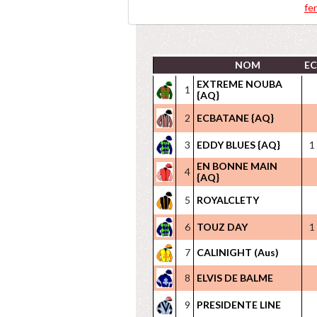
4 PRIX BIRABEN F
fe
NOM
E
EXTREME NOUBA
1
{AQ}
2
ECBATANE {AQ}
3
EDDY BLUES {AQ}
1
EN BONNE MAIN
4
{AQ}
5
ROYALCLETY
6
TOUZ DAY
1
7
CALINIGHT (Aus)
8
ELVIS DE BALME
9
PRESIDENTE LINE