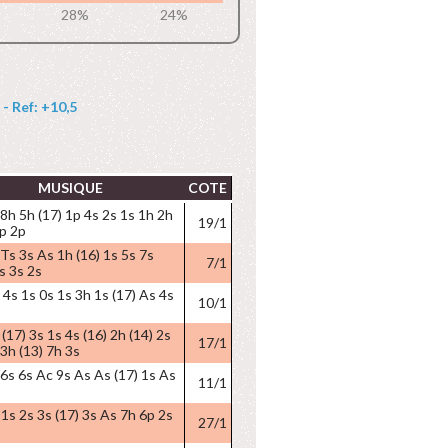
28%
24%
- Ref: +10,5
MUSIQUE
COTE
 8h 5h (17) 1p 4s 2s 1s 1h 2h
19/1
3p 2p
 Ts 3s As 1h (16) 1s 5s 7s
7/1
s 3s 2s
 4s 1s 0s 1s 3h 1s (17) As 4s
10/1
(17) 3s 1s 4s (16) 2h (14) 2s
17/1
 3h (13) 7h 3s
 6s 6s Ac 9s As As (17) 1s As
11/1
 1s 2s 3s (17) 3s As 7h 6p 2s
27/1