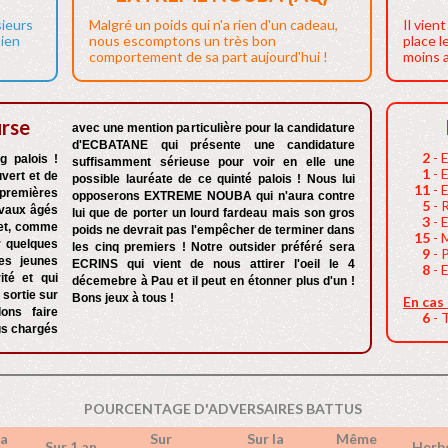
sieurs
Malgré un poids qui n'a rien d'un cadeau,
Il vien
bien
nous escomptons un très bon
place l
comportement de sa part aujourd'hui !
moins a
urse
avec une mention particulière pour la candidature
d'ECBATANE qui présente une candidature
2
- 
g palois !
suffisamment sérieuse pour voir en elle une
1
- 
vert et de
possible lauréate de ce quinté palois ! Nous lui
11
- 
premières
opposerons EXTREME NOUBA qui n'aura contre
5
- 
hevaux âgés
lui que de porter un lourd fardeau mais son gros
3
- 
 et, comme
poids ne devrait pas l'empêcher de terminer dans
15
- 
r quelques
les cinq premiers ! Notre outsider préféré sera
9
- 
des jeunes
ECRINS qui vient de nous attirer l'oeil le 4
8
- 
ité et qui
décemebre à Pau et il peut en étonner plus d'un !
sortie sur
Bons jeux à tous !
En cas
ons faire
6
- 
us chargés
POURCENTAGE D'ADVERSAIRES BATTUS
a
Sur
Sur la
Même
Sur 1 an
Herb