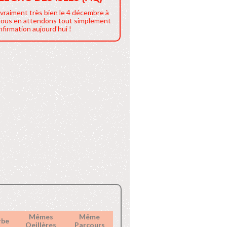
 vraiment très bien le 4 décembre à
 Nous en attendons tout simplement
firmation aujourd'hui !
Mêmes
Même
rbe
Oeillères
Parcours