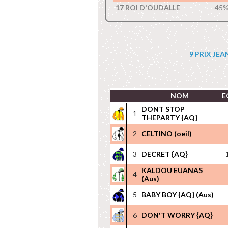
17 ROI D'OUDALLE
45
9 PRIX JEAN
NOM
E
DONT STOP
1
THEPARTY {AQ}
2
CELTINO (oeil)
3
DECRET {AQ}
KALDOU EUANAS
4
(Aus)
5
BABY BOY {AQ} (Aus)
6
DON'T WORRY {AQ}