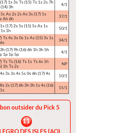
(17) 1s 3s Ts (15) Ts 1s 2s 7h
4/1
 (14) 3h
 5c As 2s 2s As 3s (17) 1s
37/1
3s Ah 6h
1s (17) 2s 5s (15) 5s As 1s
50/1
 1s 1h
) Ts 4s 3s 0s 1s As (15) 3s 1s
34/1
 6s
 3h (17) 9h (16) 6h 1h 3h 5h
4/1
1p 1p 1p 5p
7) Ts Ts (16) Ts 1s Ts 6s 1h
NP
5) 1h Ts 2s
 4s 3s 3s 4s 5s 0s 6h (17) 4s
10/1
8s 2s (17) 6h 3h 3h 1s 4s (16)
15/1
 1s
 bon outsider du Pick 5
11
LEGRO DES ISLES {AQ}