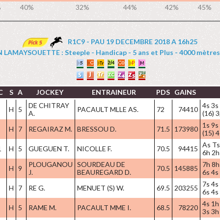
%
40%
32%
44%
42%
45%
R1C9 - PAU 19 DECEMBRE 2018 A 16h25
 LAMAYSOUETTE : Steeple - Handicap - 5 ans et Plus - 4000 mètres 
C
S
A
JOCKEY
ENTRAINEUR
PDS
GAINS
DE CHITRAY
4s 3s
H
5
PACAULT MLLE AS.
72
74410
A.
(16) 
1s 9s
H
7
REGAIRAZ M.
BRESSOU D.
71.5
173980
(15) 4
As Ts
1
H
5
GUEGUEN T.
NICOLLE F.
70.5
94415
6h 2h
PLOUGANOU
SOURDEAU DE
7h 8h 
H
9
70.5
145885
J.
BEAUREGARD D.
6s 4s
7s 4s
H
7
RE G.
MENUET (S) W.
69.5
203255
6s 4s
4s 1h
H
5
RAME M.
PACAULT MME I.
68.5
78220
3s 3h