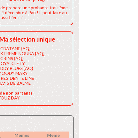
t de prendre une probante troisième
e 4 décembre à Pau ! Il peut faire au
ussi bien ici !
Ma sélection unique
ECBATANE {AQ}
EXTREME NOUBA {AQ}
ECRINS {AQ}
ROYALCLETY
EDDY BLUES {AQ}
MOODY MARY
PRESIDENTE LINE
ELVIS DE BALME
 de non partants
TOUZ DAY
Mêmes
Même
e