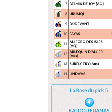
7
BELMIX DE JOY {AQ}
8
URUMQI
9
DUDEVANT
10
FAYAS
ALLEGRO DES ISLES
11
{AQ}
ARLEQUIN D'ALLIER
12
(Aus)
13
SURELY TRY (Aus)
14
LINDA'AS
La Base du pick 5
4
KALDOU EUANAS