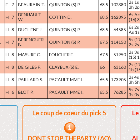
2s 1s 
F
7
BEAURAIN T.
QUINTON (S) P.
68.5
102380
2h 2p
DENUAULT
6s Ac
H
7
COTTIN D.
68.5
162895
W.
(16) 
6s 2s 
H
8
DUCHENE J.
QUINTON (S) P.
68.5
64585
As 1s
BERENGUER
5s (17
1
H
7
QUINTON (S) P.
67.5
114150
B.
2s 2s
2s 3s
H
8
MASURE G.
FOUCHER F.
67.5
51950
(15) 
2s (1
H
8
DE GILES F.
CLAYEUX (S) E.
66
63160
1h (1
2s 4s
H
8
PAILLARD S.
PACAULT MME I.
65.5
173905
3h 5h
5s 7s 
H
6
BLOT P.
PACAULT MME I.
65.5
76285
3s 0s
Le coup de coeur du pick 5
Le
1
DONT STOP THEPARTY {AQ}
AL