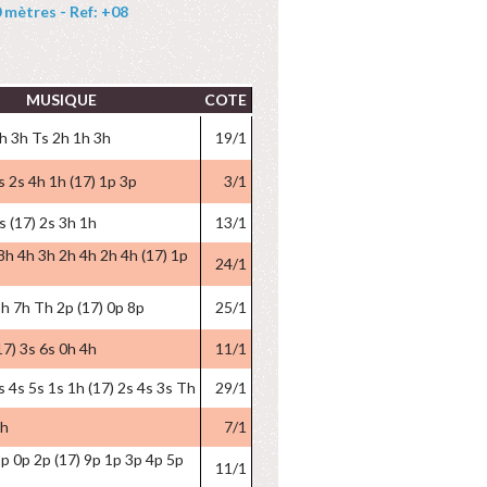
mètres - Ref: +08
MUSIQUE
COTE
h 3h Ts 2h 1h 3h
19/1
s 2s 4h 1h (17) 1p 3p
3/1
s (17) 2s 3h 1h
13/1
8h 4h 3h 2h 4h 2h 4h (17) 1p
24/1
h 7h Th 2p (17) 0p 8p
25/1
17) 3s 6s 0h 4h
11/1
s 4s 5s 1s 1h (17) 2s 4s 3s Th
29/1
2h
7/1
p 0p 2p (17) 9p 1p 3p 4p 5p
11/1