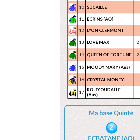
10
SUCAILLE
11
ECRINS {AQ}
12
LYON CLERMONT
13
LOVE MAX
2
14
QUEEN OF FORTUNE
2
15
MOODY MARY (Aus)
16
CRYSTAL MONEY
ROI D'OUDALLE
17
(Aus)
Ma base Quinté
2
ECBATANE {AQ}