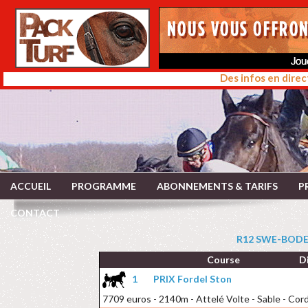
Des infos en direc
ACCUEIL
PROGRAMME
ABONNEMENTS & TARIFS
P
CONTACT
R12 SWE-BODEN
Course
D
1
PRIX Fordel Ston
7709 euros - 2140m - Attelé Volte - Sable - Co