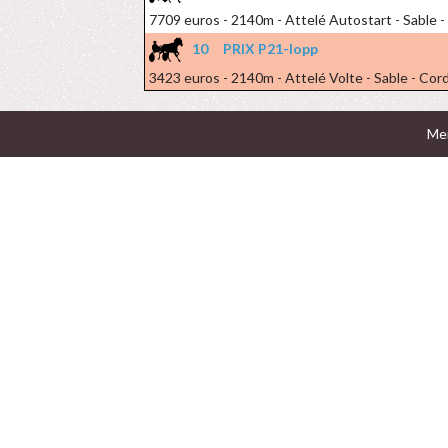
7709 euros - 2140m - Attelé Autostart - Sable 
10
PRIX P21-lopp
3423 euros - 2140m - Attelé Volte - Sable - Co
Men