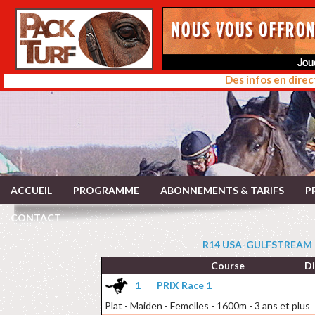
Des infos en direc
ACCUEIL
PROGRAMME
ABONNEMENTS & TARIFS
P
CONTACT
R14 USA-GULFSTREAM P
Course
D
1
PRIX Race 1
Plat - Maiden - Femelles - 1600m - 3 ans et plus