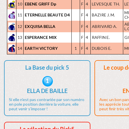
10
EBENE GRIFF Dp
F
4
LEVESQUE TH.
LE
M
11
ETERNELLE BEAUTE D4
F
4
BAZIRE J. M.
CH
A
12
EXQUISA BELLA
F
4
ABRIVARD A.
L.
13
ESPERANCE MIX
F
4
RAFFIN E.
GI
14
EARTH VICTORY
1
F
4
DUBOIS E.
M
La Base du pick 5
Le coup d
1
ELLA DE BAILLE
E
Si elle n'est pas contrariée par son numéro
Avec un bon par
en pole position derrière la voiture, elle
les apprécie tout
peut venir s'imposer !
peut finir très vi