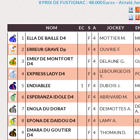
8 PRIX DE FUSTIGNAC : 48.000 Euros - Attelé, feme
NOM
EC
S
A
JOCKEY
E
1
ELLA DE BAILLE D4
F
4
MOTTIER M.
M
2
ERREUR GRAVE Dp
F
4
OUVRIE F.
LA
EMILY DE MONTFORT
3
F
4
DELAUNE G.
G
D4
LEBOURGEOIS
4
EXPRESS LADY D4
F
4
PO
Y.
5
ENDIABLEE
1
F
4
DUBOIS J.
M
6
ESPERANZA IDOLE D4
F
4
ABRIVARD M.
LA
D
7
ENOLA DU DORAT
F
4
DESMOTTES A.
A.
8
EPONA DE DAIDOU D4
F
4
LAMY A.
LE
EMARA DU GOUTIER
9
F
4
THOMAIN D.
B
D4