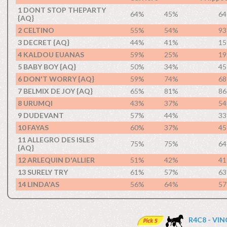
1 DONT STOP THEPARTY
64%
45%
6
{AQ}
2 CELTINO
55%
54%
9
3 DECRET {AQ}
44%
41%
1
4 KALDOU EUANAS
59%
25%
1
5 BABY BOY {AQ}
50%
34%
4
6 DON'T WORRY {AQ}
59%
74%
6
7 BELMIX DE JOY {AQ}
65%
81%
8
8 URUMQI
43%
37%
5
9 DUDEVANT
57%
44%
3
10 FAYAS
60%
37%
4
11 ALLEGRO DES ISLES
75%
75%
6
{AQ}
12 ARLEQUIN D'ALLIER
51%
42%
4
13 SURELY TRY
61%
57%
6
14 LINDA'AS
56%
64%
5
R4C8 - VI