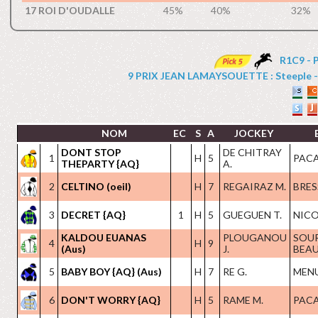
17 ROI D'OUDALLE
45%
40%
32%
R1C9 - 
9 PRIX JEAN LAMAYSOUETTE : Steeple - Ha
NOM
EC
S
A
JOCKEY
DONT STOP
DE CHITRAY
1
H
5
PACA
THEPARTY {AQ}
A.
2
CELTINO (oeil)
H
7
REGAIRAZ M.
BRES
3
DECRET {AQ}
1
H
5
GUEGUEN T.
NICO
KALDOU EUANAS
PLOUGANOU
SOU
4
H
9
(Aus)
J.
BEAU
5
BABY BOY {AQ} (Aus)
H
7
RE G.
MENU
6
DON'T WORRY {AQ}
H
5
RAME M.
PACA