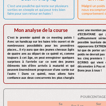
C'est une pouliche qui reste sur plusieurs
Malgré un poids 
sorties en steeple et qui peut très bien
nous escompton
faire pour son retour en haies !
comportement de
Mon analyse de la course
avec une mention par
d'ECBATANE qui p
C'est le premier quinté de ce meeting palois !
suffisamment série
Avec un handicap sur les haies très ouvert et de
possible lauréate de
nombreuses possibilités pour les premières
opposerons EXTREM
places... Il n'y aura que des jeunes chevaux âgés
lui que de porter un
de quatre ans au départ de ce quinté et, comme
poids ne devrait pas
toujours à cet âge, on peut enregistrer quelques
les cinq premiers !
surprises à l'arrivée car ce sont des jeunes
ECRINS qui vient d
éléments loin d'être arrivés à maturité et qui
décemebre à Pau et i
peuvent énormément progresser d'une sortie sur
Bons jeux à tous !
l'autre ! Dans ce quinté, nous allons faire
confiance aux deux concurrents les plus chargés
POURCENTAGE 
Sa
Sur
Sur 1 an