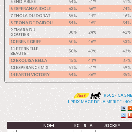
5 ENDIABLEE
54%
51%
51%
6 ESPERANZA IDOLE
63%
66%
74%
7 ENOLA DU DORAT
55%
44%
46%
8 EPONA DE DAIDOU
54%
46%
34%
9 EMARA DU
38%
24%
42%
GOUTIER
10 EBENE GRIFF
50%
46%
53%
11 ETERNELLE
50%
49%
43%
BEAUTE
12 EXQUISA BELLA
45%
44%
37%
13 ESPERANCE MIX
51%
51%
59%
14 EARTH VICTORY
54%
36%
35%
R5C1 - CAGNE
1 PRIX MAGE DE LA MERITE : 40.00
NOM
EC
S
A
JOCKEY