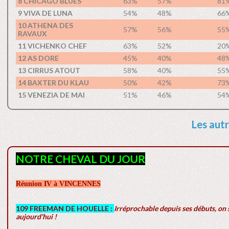
8 CHICAGO BLUES
63%
57%
81
9 VIVA DE LUNA
54%
48%
66
10 ATHENA DES
57%
56%
55
RAVAUX
11 VICHENKO CHEF
63%
52%
20
12 AS DORE
45%
40%
48
13 CIRRUS ATOUT
58%
40%
55
14 BAXTER DU KLAU
50%
42%
73
15 VENEZIA DE MAI
51%
46%
54
Les autr
NOTRE CHEVAL DU JOUR
Réunion IV à VINCENNES
109 FREEMAN DE HOUELLE :
Irréprochable depuis ses débuts, on s
aujourd'hui !