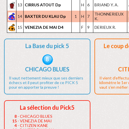
13
CIRRUS ATOUT Dp
H
6
BRIAND Y. A.
THONNERIEUX
14
BAXTER DU KLAU Dp
1
H
7
K.
15
VENEZIA DE MAI D4
F
9
DERIEUX R.
La Base du pick 5
Le coup d
8
CHICAGO BLUES
CIT
Il vaut nettement mieux que ses derniers
Il vient d'effect
échecs et il peut profiter de ce PICK 5
kilomètre le 1er
pour en apporter la preuve !
vaut s'en méfier i
La sélection du Pick5
8
- CHICAGO BLUES
15
- VENEZIA DE MAI
4
- CITIZEN KANE