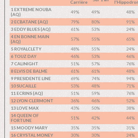
Carrière
l'Hippodro
1 EXTREME NOUBA
49%
49%
48%
{AQ}
2 ECBATANE {AQ}
79%
80%
91%
3 EDDY BLUES {AQ}
61%
53%
24%
4 EN BONNE MAIN
57%
55%
65%
{AQ}
5 ROYALCLETY
48%
55%
24%
6 TOUZ DAY
46%
53%
46%
7 CALINIGHT
51%
57%
76%
8 ELVIS DE BALME
61%
61%
48%
9 PRESIDENTE LINE
69%
74%
94%
10 SUCAILLE
53%
48%
71%
11 ECRINS {AQ}
51%
59%
76%
12 LYON CLERMONT
36%
46%
52%
13 LOVE MAX
43%
50%
38%
14 QUEEN OF
51%
42%
44%
FORTUNE
15 MOODY MARY
35%
35%
31%
16 CRYSTAL MONEY
30%
30%
24%