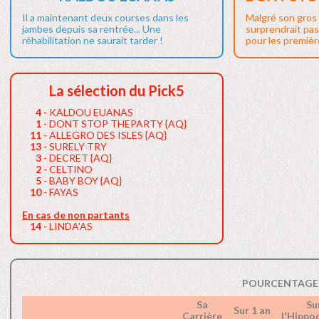
Il a maintenant deux courses dans les
Malgré son gros 
jambes depuis sa rentrée... Une
surprendrait pas
réhabilitation ne saurait tarder !
pour les première
La sélection du Pick5
4
- KALDOU EUANAS
1
- DONT STOP THEPARTY {AQ}
11
- ALLEGRO DES ISLES {AQ}
13
- SURELY TRY
3
- DECRET {AQ}
2
- CELTINO
5
- BABY BOY {AQ}
10
- FAYAS
En cas de non partants
14
- LINDA'AS
POURCENTAGE 
Sa
Su
Sur 1 an
Carrière
l'Hipp