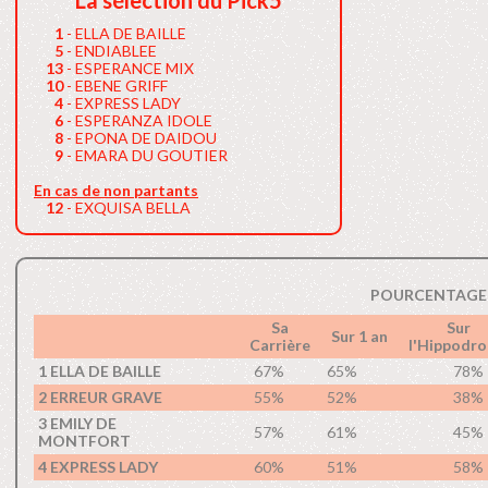
La sélection du Pick5
1
- ELLA DE BAILLE
5
- ENDIABLEE
13
- ESPERANCE MIX
10
- EBENE GRIFF
4
- EXPRESS LADY
6
- ESPERANZA IDOLE
8
- EPONA DE DAIDOU
9
- EMARA DU GOUTIER
En cas de non partants
12
- EXQUISA BELLA
POURCENTAGE 
Sa
Sur
Sur 1 an
Carrière
l'Hippodr
1 ELLA DE BAILLE
67%
65%
78%
2 ERREUR GRAVE
55%
52%
38%
3 EMILY DE
57%
61%
45%
MONTFORT
4 EXPRESS LADY
60%
51%
58%