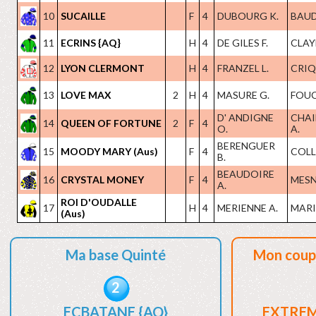
10
SUCAILLE
F
4
DUBOURG K.
BAUDR
11
ECRINS {AQ}
H
4
DE GILES F.
CLAYE
12
LYON CLERMONT
H
4
FRANZEL L.
CRIQ
13
LOVE MAX
2
H
4
MASURE G.
FOUC
D' ANDIGNE
CHAI
14
QUEEN OF FORTUNE
2
F
4
O.
A.
BERENGUER
15
MOODY MARY (Aus)
F
4
COLL
B.
BEAUDOIRE
16
CRYSTAL MONEY
F
4
MESN
A.
ROI D'OUDALLE
17
H
4
MERIENNE A.
MARIO
(Aus)
Ma base Quinté
Mon coup
2
ECBATANE {AQ}
EXTREM