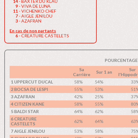
14
- BAXTER DU KLAU
9
- VIVA DE LUNA
11
- VICHENKO CHEF
7
- AIGLE JENILOU
3
- AZAFRAN
En cas de non partants
6
- CREATURE CASTELETS
POURCENTAGE 
Sa
Sur
Sur 1 an
Carrière
l'Hippod
1 UPPERCUT DUCAL
58%
54%
33
2 BOCSA DE LESPI
55%
53%
51
3 AZAFRAN
42%
25%
37
4 CITIZEN KANE
58%
55%
80
5 BALDI STAR
64%
62%
58
6 CREATURE
62%
64%
63
CASTELETS
7 AIGLE JENILOU
53%
58%
75