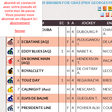
abonné et connecté
4 PRIX BIRABEN FOIE GRAS (PRIX GEORGES PASTR
avec votre pseudo et
votre mot de passe.
Vous pouvez-vous
abonner en cliquant ici :
abonnement
NOM
EC
S
A
JOCKEY
EN
EXTREME NOUBA
CHAI
fermer
1
H
4
DUBOURG P.
{AQ}
A.
PLOUGANOU
2
ECBATANE {AQ}
F
4
DE L
J.
3
EDDY BLUES {AQ}
1
H
4
NABET K.
NICOL
EN BONNE MAIN
HENDERSON
4
F
4
PACA
{AQ}
T.
DE CHITRAY
5
ROYALCLETY
H
4
LECOI
A.
6
TOUZ DAY
1
H
4
REGAIRAZ M.
BRES
7
CALINIGHT (Aus)
H
4
MESCAM D.
MESC
8
ELVIS DE BALME
H
4
GUEGUEN T.
NICOL
9
PRESIDENTE LINE
F
4
POIRIER ALXI.
COUET