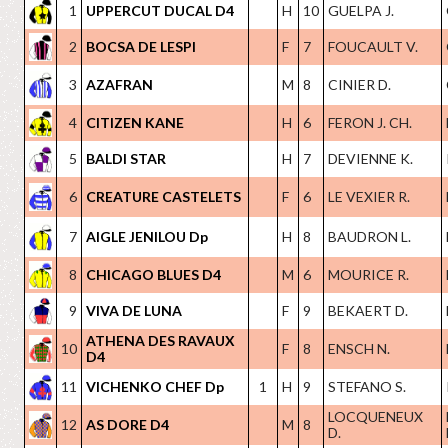
1
UPPERCUT DUCAL D4
H
10
GUELPA J.
2
BOCSA DE LESPI
F
7
FOUCAULT V.
3
AZAFRAN
M
8
CINIER D.
4
CITIZEN KANE
H
6
FERON J. CH.
5
BALDI STAR
H
7
DEVIENNE K.
6
CREATURE CASTELETS
F
6
LE VEXIER R.
7
AIGLE JENILOU Dp
H
8
BAUDRON L.
8
CHICAGO BLUES D4
M
6
MOURICE R.
9
VIVA DE LUNA
F
9
BEKAERT D.
ATHENA DES RAVAUX
10
F
8
ENSCH N.
D4
11
VICHENKO CHEF Dp
1
H
9
STEFANO S.
LOCQUENEUX
12
AS DORE D4
M
8
D.