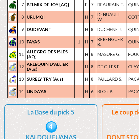
7
BELMIX DE JOY {AQ}
F
7
BEAURAIN T.
QUIN
DENUAULT
8
URUMQI
H
7
COTT
W.
9
DUDEVANT
H
8
DUCHENE J.
QUIN
BERENGUER
10
FAYAS
1
H
7
QUIN
B.
ALLEGRO DES ISLES
11
H
8
MASURE G.
FOUC
{AQ}
ARLEQUIN D'ALLIER
12
H
8
DE GILES F.
CLAYE
(Aus)
13
SURELY TRY (Aus)
H
8
PAILLARD S.
PACA
14
LINDA'AS
H
6
BLOT P.
PACA
La Base du pick 5
Le coup d
4
KALDOU EUANAS
DONT STO