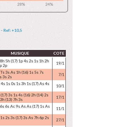
28%
24%
- Ref: +10,5
MUSIQUE
COTE
 8h 5h (17) 1p 4s 2s 1s 1h 2h
19/1
3p 2p
 Ts 3s As 1h (16) 1s 5s 7s
7/1
s 3s 2s
 4s 1s 0s 1s 3h 1s (17) As 4s
10/1
(17) 3s 1s 4s (16) 2h (14) 2s
17/1
 3h (13) 7h 3s
 6s 6s Ac 9s As As (17) 1s As
11/1
 1s 2s 3s (17) 3s As 7h 6p 2s
27/1