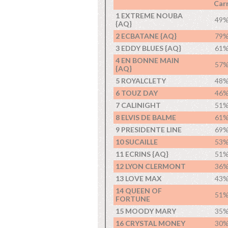
Carr
1 EXTREME NOUBA
49
{AQ}
2 ECBATANE {AQ}
79
3 EDDY BLUES {AQ}
61
4 EN BONNE MAIN
57
{AQ}
5 ROYALCLETY
48
6 TOUZ DAY
46
7 CALINIGHT
51
8 ELVIS DE BALME
61
9 PRESIDENTE LINE
69
10 SUCAILLE
53
11 ECRINS {AQ}
51
12 LYON CLERMONT
36
13 LOVE MAX
43
14 QUEEN OF
51
FORTUNE
15 MOODY MARY
35
16 CRYSTAL MONEY
30