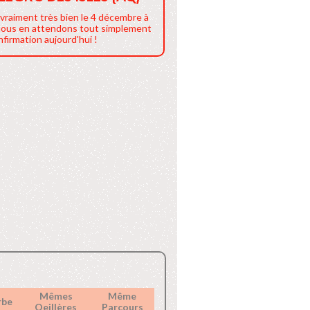
 vraiment très bien le 4 décembre à
 Nous en attendons tout simplement
firmation aujourd'hui !
Mêmes
Même
rbe
Oeillères
Parcours