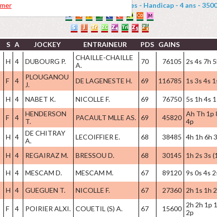
OIE GRAS (PRIX GEORGES PASTRE) : Haies - Handicap - 4 ans - 3500 
rmer
C
S
A
JOCKEY
ENTRAINEUR
PDS
GAINS
CHAILLE-CHAILLE
H
4
DUBOURG P.
70
76105
2s 4s 7h 5
A.
PLOUGANOU
F
4
DE LAGENESTE H.
69
116785
1s 3s 4s 1
J.
H
4
NABET K.
NICOLLE F.
69
76750
5s 1h 4s 1
HENDERSON
Ah Th 1p 
F
4
PACAULT MLLE AS.
69
45820
T.
4p
DE CHITRAY
H
4
LECOIFFIER E.
68
38485
4h 1h 6h 3
A.
H
4
REGAIRAZ M.
BRESSOU D.
68
30145
1h 2s 3s (
H
4
MESCAM D.
MESCAM M.
67
89120
9s 0s 4s 2
H
4
GUEGUEN T.
NICOLLE F.
67
27360
2h 1s 1h 
2h 2h 1p 1
F
4
POIRIER ALXI.
COUETIL (S) A.
67
15600
2p