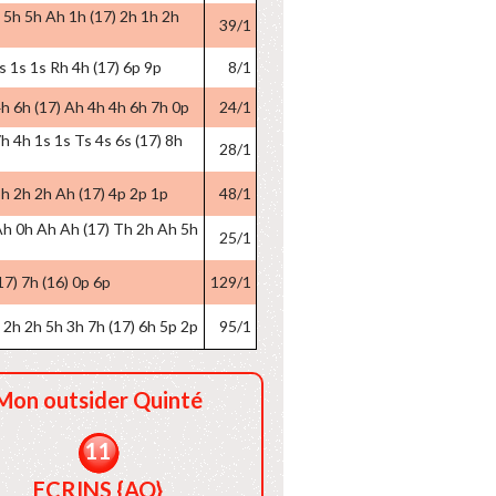
 5h 5h Ah 1h (17) 2h 1h 2h
39/1
s 1s 1s Rh 4h (17) 6p 9p
8/1
h 6h (17) Ah 4h 4h 6h 7h 0p
24/1
h 4h 1s 1s Ts 4s 6s (17) 8h
28/1
h 2h 2h Ah (17) 4p 2p 1p
48/1
Ah 0h Ah Ah (17) Th 2h Ah 5h
25/1
17) 7h (16) 0p 6p
129/1
2h 2h 5h 3h 7h (17) 6h 5p 2p
95/1
Mon outsider Quinté
11
ECRINS {AQ}