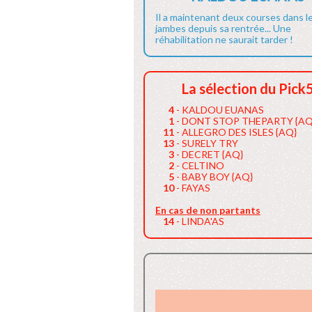
Il a maintenant deux courses dans l
jambes depuis sa rentrée... Une
réhabilitation ne saurait tarder !
La sélection du Pick
4
- KALDOU EUANAS
1
- DONT STOP THEPARTY {AQ
11
- ALLEGRO DES ISLES {AQ}
13
- SURELY TRY
3
- DECRET {AQ}
2
- CELTINO
5
- BABY BOY {AQ}
10
- FAYAS
En cas de non partants
14
- LINDA'AS