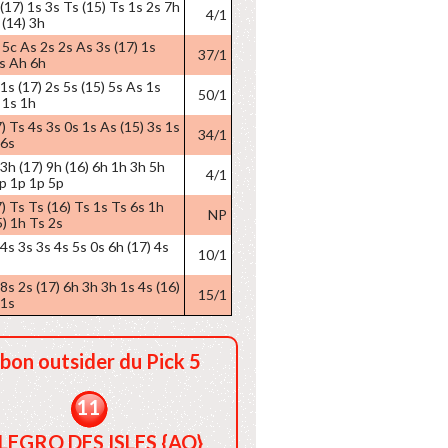
(17) 1s 3s Ts (15) Ts 1s 2s 7h
4/1
 (14) 3h
 5c As 2s 2s As 3s (17) 1s
37/1
3s Ah 6h
1s (17) 2s 5s (15) 5s As 1s
50/1
 1s 1h
) Ts 4s 3s 0s 1s As (15) 3s 1s
34/1
 6s
 3h (17) 9h (16) 6h 1h 3h 5h
4/1
1p 1p 1p 5p
7) Ts Ts (16) Ts 1s Ts 6s 1h
NP
5) 1h Ts 2s
 4s 3s 3s 4s 5s 0s 6h (17) 4s
10/1
8s 2s (17) 6h 3h 3h 1s 4s (16)
15/1
 1s
 bon outsider du Pick 5
11
LEGRO DES ISLES {AQ}