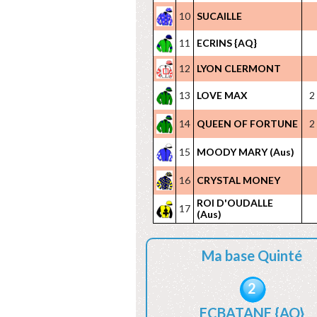
10
SUCAILLE
11
ECRINS {AQ}
12
LYON CLERMONT
13
LOVE MAX
2
14
QUEEN OF FORTUNE
2
15
MOODY MARY (Aus)
16
CRYSTAL MONEY
ROI D'OUDALLE
17
(Aus)
Ma base Quinté
2
ECBATANE {AQ}