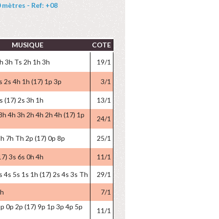
mètres - Ref: +08
MUSIQUE
COTE
h 3h Ts 2h 1h 3h
19/1
s 2s 4h 1h (17) 1p 3p
3/1
s (17) 2s 3h 1h
13/1
8h 4h 3h 2h 4h 2h 4h (17) 1p
24/1
h 7h Th 2p (17) 0p 8p
25/1
17) 3s 6s 0h 4h
11/1
s 4s 5s 1s 1h (17) 2s 4s 3s Th
29/1
2h
7/1
p 0p 2p (17) 9p 1p 3p 4p 5p
11/1