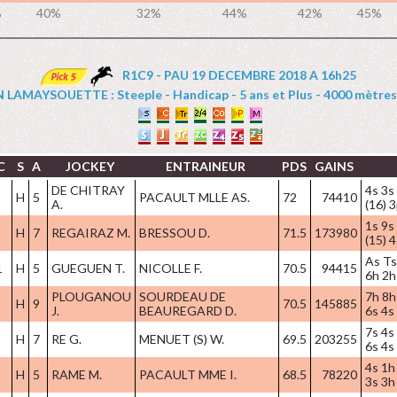
%
40%
32%
44%
42%
45%
R1C9 - PAU 19 DECEMBRE 2018 A 16h25
 LAMAYSOUETTE : Steeple - Handicap - 5 ans et Plus - 4000 mètres 
C
S
A
JOCKEY
ENTRAINEUR
PDS
GAINS
DE CHITRAY
4s 3s
H
5
PACAULT MLLE AS.
72
74410
A.
(16) 
1s 9s
H
7
REGAIRAZ M.
BRESSOU D.
71.5
173980
(15) 4
As Ts
1
H
5
GUEGUEN T.
NICOLLE F.
70.5
94415
6h 2h
PLOUGANOU
SOURDEAU DE
7h 8h 
H
9
70.5
145885
J.
BEAUREGARD D.
6s 4s
7s 4s
H
7
RE G.
MENUET (S) W.
69.5
203255
6s 4s
4s 1h
H
5
RAME M.
PACAULT MME I.
68.5
78220
3s 3h