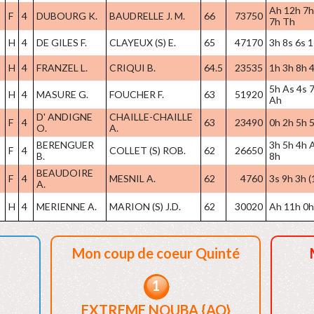
Ah 12h 7h
F
4
DUBOURG K.
BAUDRELLE J. M.
66
73750
7h Th
H
4
DE GILES F.
CLAYEUX (S) E.
65
47170
3h 8s 6s 1
H
4
FRANZEL L.
CRIQUI B.
64.5
23535
1h 3h 8h 4
5h As 4s 7
H
4
MASURE G.
FOUCHER F.
63
51920
Ah
D' ANDIGNE
CHAILLE-CHAILLE
F
4
63
23490
0h 2h 5h 5
O.
A.
BERENGUER
3h 5h 4h 
F
4
COLLET (S) ROB.
62
26650
B.
8h
BEAUDOIRE
F
4
MESNIL A.
62
4760
3s 9h 3h (
A.
H
4
MERIENNE A.
MARION (S) J.D.
62
30020
Ah 11h 0h 
Mon coup de coeur Quinté
1
EXTREME NOUBA {AQ}