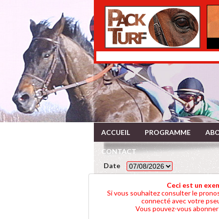
ACCUEIL
PROGRAMME
ABO
CONTACT
Date
LE PRONOST
Ceci est un exe
Si vous souhaitez consulter le prono
connecté avec votre pseu
Vous pouvez-vous abonner e