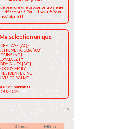
t de prendre une probante troisième
e 4 décembre à Pau ! Il peut faire au
ussi bien ici !
Ma sélection unique
ECBATANE {AQ}
EXTREME NOUBA {AQ}
ECRINS {AQ}
ROYALCLETY
EDDY BLUES {AQ}
MOODY MARY
PRESIDENTE LINE
ELVIS DE BALME
 de non partants
TOUZ DAY
Mêmes
Même
e