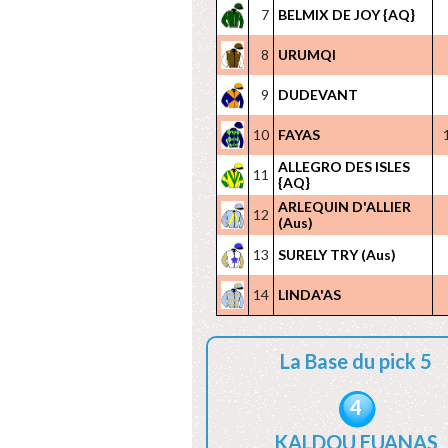
7
BELMIX DE JOY {AQ}
8
URUMQI
9
DUDEVANT
10
FAYAS
ALLEGRO DES ISLES
11
{AQ}
ARLEQUIN D'ALLIER
12
(Aus)
13
SURELY TRY (Aus)
14
LINDA'AS
La Base du pick 5
4
KALDOU EUANAS