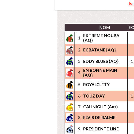
4 PRIX BIRABEN F
fe
NOM
E
EXTREME NOUBA
1
{AQ}
2
ECBATANE {AQ}
3
EDDY BLUES {AQ}
1
EN BONNE MAIN
4
{AQ}
5
ROYALCLETY
6
TOUZ DAY
1
7
CALINIGHT (Aus)
8
ELVIS DE BALME
9
PRESIDENTE LINE