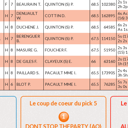
2s 1s 
F
7
BEAURAIN T.
QUINTON (S) P.
68.5
102380
2h 2p
DENUAULT
6s Ac
H
7
COTTIN D.
68.5
162895
W.
(16) 
6s 2s 
H
8
DUCHENE J.
QUINTON (S) P.
68.5
64585
As 1s
BERENGUER
5s (17
1
H
7
QUINTON (S) P.
67.5
114150
B.
2s 2s
2s 3s
H
8
MASURE G.
FOUCHER F.
67.5
51950
(15) 
2s (1
H
8
DE GILES F.
CLAYEUX (S) E.
66
63160
1h (1
2s 4s
H
8
PAILLARD S.
PACAULT MME I.
65.5
173905
3h 5h
5s 7s 
H
6
BLOT P.
PACAULT MME I.
65.5
76285
3s 0s
Le coup de coeur du pick 5
Le
1
DONT STOP THEPARTY {AQ}
AL