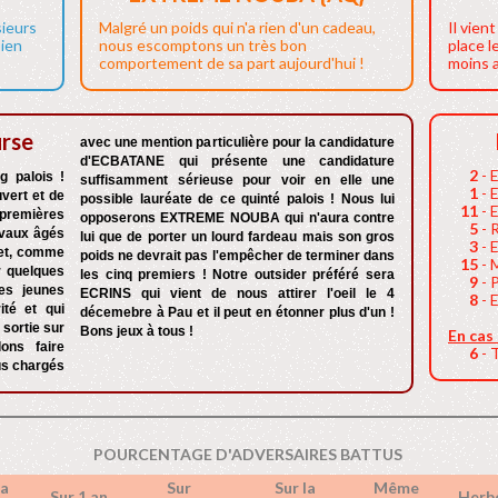
sieurs
Malgré un poids qui n'a rien d'un cadeau,
Il vien
bien
nous escomptons un très bon
place l
comportement de sa part aujourd'hui !
moins a
urse
avec une mention particulière pour la candidature
d'ECBATANE qui présente une candidature
2
- 
g palois !
suffisamment sérieuse pour voir en elle une
1
- 
vert et de
possible lauréate de ce quinté palois ! Nous lui
11
- 
premières
opposerons EXTREME NOUBA qui n'aura contre
5
- 
hevaux âgés
lui que de porter un lourd fardeau mais son gros
3
- 
 et, comme
poids ne devrait pas l'empêcher de terminer dans
15
- 
r quelques
les cinq premiers ! Notre outsider préféré sera
9
- 
des jeunes
ECRINS qui vient de nous attirer l'oeil le 4
8
- 
ité et qui
décemebre à Pau et il peut en étonner plus d'un !
sortie sur
Bons jeux à tous !
En cas
ons faire
6
- 
us chargés
POURCENTAGE D'ADVERSAIRES BATTUS
a
Sur
Sur la
Même
Sur 1 an
Herb