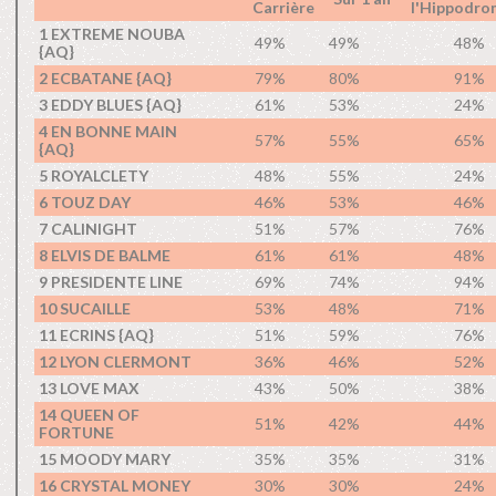
Carrière
l'Hippodro
1 EXTREME NOUBA
49%
49%
48%
{AQ}
2 ECBATANE {AQ}
79%
80%
91%
3 EDDY BLUES {AQ}
61%
53%
24%
4 EN BONNE MAIN
57%
55%
65%
{AQ}
5 ROYALCLETY
48%
55%
24%
6 TOUZ DAY
46%
53%
46%
7 CALINIGHT
51%
57%
76%
8 ELVIS DE BALME
61%
61%
48%
9 PRESIDENTE LINE
69%
74%
94%
10 SUCAILLE
53%
48%
71%
11 ECRINS {AQ}
51%
59%
76%
12 LYON CLERMONT
36%
46%
52%
13 LOVE MAX
43%
50%
38%
14 QUEEN OF
51%
42%
44%
FORTUNE
15 MOODY MARY
35%
35%
31%
16 CRYSTAL MONEY
30%
30%
24%