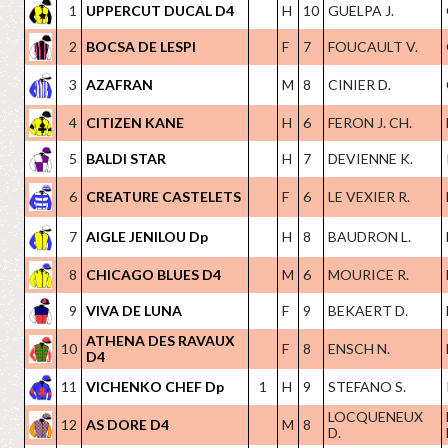
1
UPPERCUT DUCAL D4
H
10
GUELPA J.
2
BOCSA DE LESPI
F
7
FOUCAULT V.
3
AZAFRAN
M
8
CINIER D.
4
CITIZEN KANE
H
6
FERON J. CH.
5
BALDI STAR
H
7
DEVIENNE K.
6
CREATURE CASTELETS
F
6
LE VEXIER R.
7
AIGLE JENILOU Dp
H
8
BAUDRON L.
8
CHICAGO BLUES D4
M
6
MOURICE R.
9
VIVA DE LUNA
F
9
BEKAERT D.
ATHENA DES RAVAUX
10
F
8
ENSCH N.
D4
11
VICHENKO CHEF Dp
1
H
9
STEFANO S.
LOCQUENEUX
12
AS DORE D4
M
8
D.