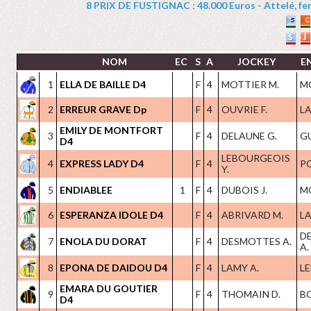
8 PRIX DE FUSTIGNAC : 48.000 Euros - Attelé, feme
NOM
EC
S
A
JOCKEY
E
1
ELLA DE BAILLE D4
F
4
MOTTIER M.
M
2
ERREUR GRAVE Dp
F
4
OUVRIE F.
LA
EMILY DE MONTFORT
3
F
4
DELAUNE G.
G
D4
LEBOURGEOIS
4
EXPRESS LADY D4
F
4
PO
Y.
5
ENDIABLEE
1
F
4
DUBOIS J.
M
6
ESPERANZA IDOLE D4
F
4
ABRIVARD M.
LA
D
7
ENOLA DU DORAT
F
4
DESMOTTES A.
A.
8
EPONA DE DAIDOU D4
F
4
LAMY A.
LE
EMARA DU GOUTIER
9
F
4
THOMAIN D.
B
D4