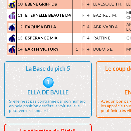
10
EBENE GRIFF Dp
F
4
LEVESQUE TH.
LE
M
11
ETERNELLE BEAUTE D4
F
4
BAZIRE J. M.
CH
A
12
EXQUISA BELLA
F
4
ABRIVARD A.
L.
13
ESPERANCE MIX
F
4
RAFFIN E.
GI
14
EARTH VICTORY
1
F
4
DUBOIS E.
M
La Base du pick 5
Le coup d
1
ELLA DE BAILLE
E
Si elle n'est pas contrariée par son numéro
Avec un bon par
en pole position derrière la voiture, elle
les apprécie tout
peut venir s'imposer !
peut finir très vi