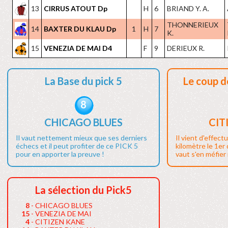
13
CIRRUS ATOUT Dp
H
6
BRIAND Y. A.
THONNERIEUX
14
BAXTER DU KLAU Dp
1
H
7
K.
15
VENEZIA DE MAI D4
F
9
DERIEUX R.
La Base du pick 5
Le coup d
8
CHICAGO BLUES
CIT
Il vaut nettement mieux que ses derniers
Il vient d'effect
échecs et il peut profiter de ce PICK 5
kilomètre le 1er
pour en apporter la preuve !
vaut s'en méfier i
La sélection du Pick5
8
- CHICAGO BLUES
15
- VENEZIA DE MAI
4
- CITIZEN KANE