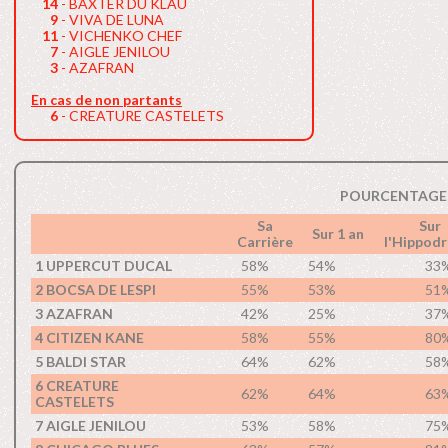
14
- BAXTER DU KLAU
9
- VIVA DE LUNA
11
- VICHENKO CHEF
7
- AIGLE JENILOU
3
- AZAFRAN
En cas de non partants
6
- CREATURE CASTELETS
POURCENTAGE 
Sa
Sur
Sur 1 an
Carrière
l'Hippod
1 UPPERCUT DUCAL
58%
54%
33
2 BOCSA DE LESPI
55%
53%
51
3 AZAFRAN
42%
25%
37
4 CITIZEN KANE
58%
55%
80
5 BALDI STAR
64%
62%
58
6 CREATURE
62%
64%
63
CASTELETS
7 AIGLE JENILOU
53%
58%
75