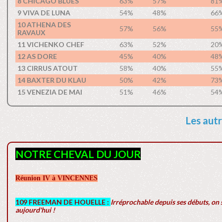
8 CHICAGO BLUES
63%
57%
81
9 VIVA DE LUNA
54%
48%
66
10 ATHENA DES
57%
56%
55
RAVAUX
11 VICHENKO CHEF
63%
52%
20
12 AS DORE
45%
40%
48
13 CIRRUS ATOUT
58%
40%
55
14 BAXTER DU KLAU
50%
42%
73
15 VENEZIA DE MAI
51%
46%
54
Les autr
NOTRE CHEVAL DU JOUR
Réunion IV à VINCENNES
109 FREEMAN DE HOUELLE :
Irréprochable depuis ses débuts, on s
aujourd'hui !