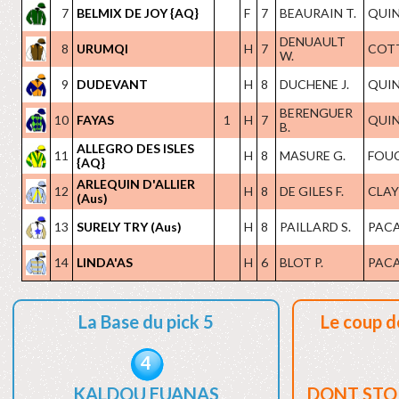
7
BELMIX DE JOY {AQ}
F
7
BEAURAIN T.
QUIN
DENUAULT
8
URUMQI
H
7
COTT
W.
9
DUDEVANT
H
8
DUCHENE J.
QUIN
BERENGUER
10
FAYAS
1
H
7
QUIN
B.
ALLEGRO DES ISLES
11
H
8
MASURE G.
FOUC
{AQ}
ARLEQUIN D'ALLIER
12
H
8
DE GILES F.
CLAYE
(Aus)
13
SURELY TRY (Aus)
H
8
PAILLARD S.
PACA
14
LINDA'AS
H
6
BLOT P.
PACA
La Base du pick 5
Le coup d
4
KALDOU EUANAS
DONT STO