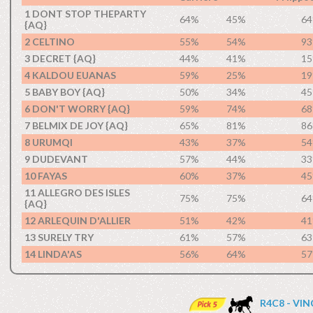
1 DONT STOP THEPARTY
64%
45%
6
{AQ}
2 CELTINO
55%
54%
9
3 DECRET {AQ}
44%
41%
1
4 KALDOU EUANAS
59%
25%
1
5 BABY BOY {AQ}
50%
34%
4
6 DON'T WORRY {AQ}
59%
74%
6
7 BELMIX DE JOY {AQ}
65%
81%
8
8 URUMQI
43%
37%
5
9 DUDEVANT
57%
44%
3
10 FAYAS
60%
37%
4
11 ALLEGRO DES ISLES
75%
75%
6
{AQ}
12 ARLEQUIN D'ALLIER
51%
42%
4
13 SURELY TRY
61%
57%
6
14 LINDA'AS
56%
64%
5
R4C8 - VI