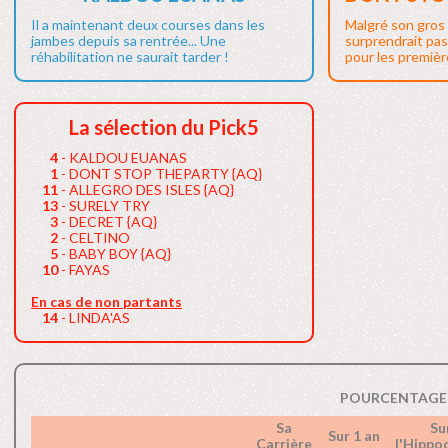
Il a maintenant deux courses dans les
Malgré son gros 
jambes depuis sa rentrée... Une
surprendrait pas
réhabilitation ne saurait tarder !
pour les première
La sélection du Pick5
4
- KALDOU EUANAS
1
- DONT STOP THEPARTY {AQ}
11
- ALLEGRO DES ISLES {AQ}
13
- SURELY TRY
3
- DECRET {AQ}
2
- CELTINO
5
- BABY BOY {AQ}
10
- FAYAS
En cas de non partants
14
- LINDA'AS
POURCENTAGE 
Sa
Su
Sur 1 an
Carrière
l'Hipp