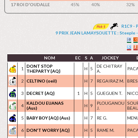
17 ROI D'OUDALLE
45%
40%
32%
R1C9 - 
9 PRIX JEAN LAMAYSOUETTE : Steeple - Ha
NOM
EC
S
A
JOCKEY
DONT STOP
DE CHITRAY
1
H
5
PACA
THEPARTY {AQ}
A.
2
CELTINO (oeil)
H
7
REGAIRAZ M.
BRES
3
DECRET {AQ}
1
H
5
GUEGUEN T.
NICO
KALDOU EUANAS
PLOUGANOU
SOU
4
H
9
(Aus)
J.
BEAU
5
BABY BOY {AQ} (Aus)
H
7
RE G.
MENU
6
DON'T WORRY {AQ}
H
5
RAME M.
PACA