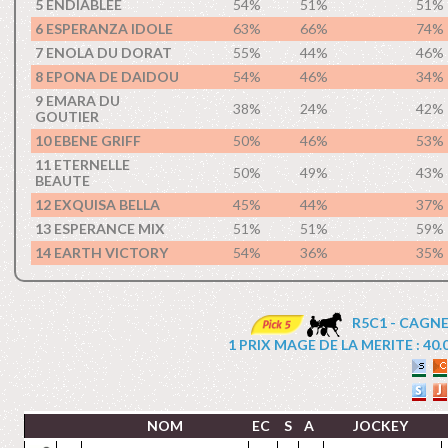
5 ENDIABLEE
54%
51%
51%
6 ESPERANZA IDOLE
63%
66%
74%
7 ENOLA DU DORAT
55%
44%
46%
8 EPONA DE DAIDOU
54%
46%
34%
9 EMARA DU
38%
24%
42%
GOUTIER
10 EBENE GRIFF
50%
46%
53%
11 ETERNELLE
50%
49%
43%
BEAUTE
12 EXQUISA BELLA
45%
44%
37%
13 ESPERANCE MIX
51%
51%
59%
14 EARTH VICTORY
54%
36%
35%
R5C1 - CAGNE
1 PRIX MAGE DE LA MERITE : 40.00
NOM
EC
S
A
JOCKEY