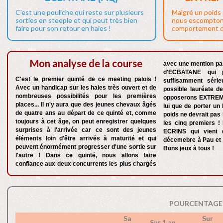
C'est une pouliche qui reste sur plusieurs
Malgré un poids 
sorties en steeple et qui peut très bien
nous escompton
faire pour son retour en haies !
comportement de
Mon analyse de la course
avec une mention par
d'ECBATANE qui p
C'est le premier quinté de ce meeting palois !
suffisamment série
Avec un handicap sur les haies très ouvert et de
possible lauréate de
nombreuses possibilités pour les premières
opposerons EXTREM
places... Il n'y aura que des jeunes chevaux âgés
lui que de porter un
de quatre ans au départ de ce quinté et, comme
poids ne devrait pas
toujours à cet âge, on peut enregistrer quelques
les cinq premiers !
surprises à l'arrivée car ce sont des jeunes
ECRINS qui vient d
éléments loin d'être arrivés à maturité et qui
décemebre à Pau et i
peuvent énormément progresser d'une sortie sur
Bons jeux à tous !
l'autre ! Dans ce quinté, nous allons faire
confiance aux deux concurrents les plus chargés
POURCENTAGE 
Sa
Sur
Sur 1 an