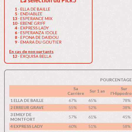
La sélection du Pick5
1
- ELLA DE BAILLE
5
- ENDIABLEE
13
- ESPERANCE MIX
10
- EBENE GRIFF
4
- EXPRESS LADY
6
- ESPERANZA IDOLE
8
- EPONA DE DAIDOU
9
- EMARA DU GOUTIER
En cas de non partants
12
- EXQUISA BELLA
POURCENTAGE 
Sa
Sur
Sur 1 an
Carrière
l'Hippodr
1 ELLA DE BAILLE
67%
65%
78%
2 ERREUR GRAVE
55%
52%
38%
3 EMILY DE
57%
61%
45%
MONTFORT
4 EXPRESS LADY
60%
51%
58%