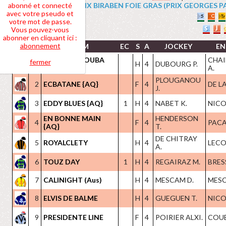
abonné et connecté
4 PRIX BIRABEN FOIE GRAS (PRIX GEORGES PASTR
avec votre pseudo et
votre mot de passe.
Vous pouvez-vous
abonner en cliquant ici :
abonnement
NOM
EC
S
A
JOCKEY
EN
EXTREME NOUBA
CHAI
fermer
1
H
4
DUBOURG P.
{AQ}
A.
PLOUGANOU
2
ECBATANE {AQ}
F
4
DE L
J.
3
EDDY BLUES {AQ}
1
H
4
NABET K.
NICOL
EN BONNE MAIN
HENDERSON
4
F
4
PACA
{AQ}
T.
DE CHITRAY
5
ROYALCLETY
H
4
LECOI
A.
6
TOUZ DAY
1
H
4
REGAIRAZ M.
BRES
7
CALINIGHT (Aus)
H
4
MESCAM D.
MESC
8
ELVIS DE BALME
H
4
GUEGUEN T.
NICOL
9
PRESIDENTE LINE
F
4
POIRIER ALXI.
COUET