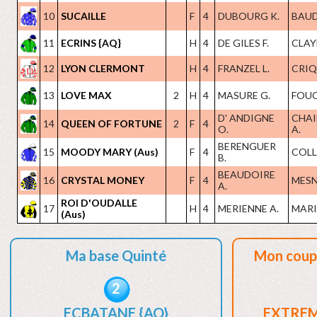
10
SUCAILLE
F
4
DUBOURG K.
BAUDR
11
ECRINS {AQ}
H
4
DE GILES F.
CLAYE
12
LYON CLERMONT
H
4
FRANZEL L.
CRIQ
13
LOVE MAX
2
H
4
MASURE G.
FOUC
D' ANDIGNE
CHAI
14
QUEEN OF FORTUNE
2
F
4
O.
A.
BERENGUER
15
MOODY MARY (Aus)
F
4
COLL
B.
BEAUDOIRE
16
CRYSTAL MONEY
F
4
MESN
A.
ROI D'OUDALLE
17
H
4
MERIENNE A.
MARIO
(Aus)
Ma base Quinté
Mon coup
2
ECBATANE {AQ}
EXTREM