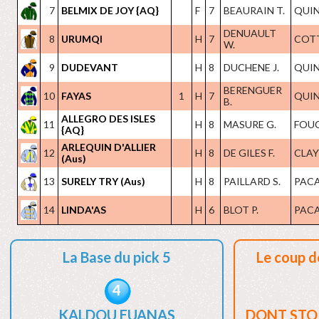
7
BELMIX DE JOY {AQ}
F
7
BEAURAIN T.
QUIN
DENUAULT
8
URUMQI
H
7
COTT
W.
9
DUDEVANT
H
8
DUCHENE J.
QUIN
BERENGUER
10
FAYAS
1
H
7
QUIN
B.
ALLEGRO DES ISLES
11
H
8
MASURE G.
FOUC
{AQ}
ARLEQUIN D'ALLIER
12
H
8
DE GILES F.
CLAYE
(Aus)
13
SURELY TRY (Aus)
H
8
PAILLARD S.
PACA
14
LINDA'AS
H
6
BLOT P.
PACA
La Base du pick 5
Le coup d
4
KALDOU EUANAS
DONT STO