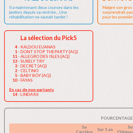
Il a maintenant deux courses dans les
Malgré son gros 
jambes depuis sa rentrée... Une
surprendrait pas
réhabilitation ne saurait tarder !
pour les première
La sélection du Pick5
4
- KALDOU EUANAS
1
- DONT STOP THEPARTY {AQ}
11
- ALLEGRO DES ISLES {AQ}
13
- SURELY TRY
3
- DECRET {AQ}
2
- CELTINO
5
- BABY BOY {AQ}
10
- FAYAS
En cas de non partants
14
- LINDA'AS
POURCENTAGE 
Sa
Su
Sur 1 an
Carrière
l'Hipp