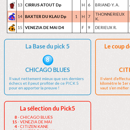
13
CIRRUS ATOUT Dp
H
6
BRIAND Y. A.
THONNERIEUX
14
BAXTER DU KLAU Dp
1
H
7
K.
15
VENEZIA DE MAI D4
F
9
DERIEUX R.
La Base du pick 5
Le coup d
8
CHICAGO BLUES
CIT
Il vaut nettement mieux que ses derniers
Il vient d'effect
échecs et il peut profiter de ce PICK 5
kilomètre le 1er
pour en apporter la preuve !
vaut s'en méfier i
La sélection du Pick5
8
- CHICAGO BLUES
15
- VENEZIA DE MAI
4
- CITIZEN KANE