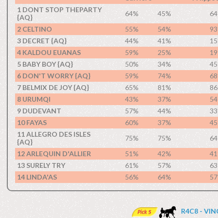
1 DONT STOP THEPARTY
64%
45%
6
{AQ}
2 CELTINO
55%
54%
9
3 DECRET {AQ}
44%
41%
1
4 KALDOU EUANAS
59%
25%
1
5 BABY BOY {AQ}
50%
34%
4
6 DON'T WORRY {AQ}
59%
74%
6
7 BELMIX DE JOY {AQ}
65%
81%
8
8 URUMQI
43%
37%
5
9 DUDEVANT
57%
44%
3
10 FAYAS
60%
37%
4
11 ALLEGRO DES ISLES
75%
75%
6
{AQ}
12 ARLEQUIN D'ALLIER
51%
42%
4
13 SURELY TRY
61%
57%
6
14 LINDA'AS
56%
64%
5
R4C8 - VI