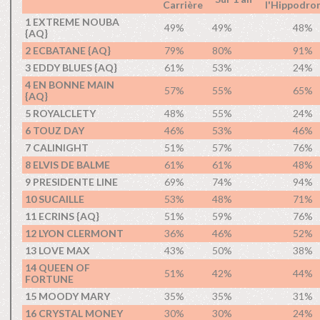
Carrière
l'Hippodro
1 EXTREME NOUBA
49%
49%
48%
{AQ}
2 ECBATANE {AQ}
79%
80%
91%
3 EDDY BLUES {AQ}
61%
53%
24%
4 EN BONNE MAIN
57%
55%
65%
{AQ}
5 ROYALCLETY
48%
55%
24%
6 TOUZ DAY
46%
53%
46%
7 CALINIGHT
51%
57%
76%
8 ELVIS DE BALME
61%
61%
48%
9 PRESIDENTE LINE
69%
74%
94%
10 SUCAILLE
53%
48%
71%
11 ECRINS {AQ}
51%
59%
76%
12 LYON CLERMONT
36%
46%
52%
13 LOVE MAX
43%
50%
38%
14 QUEEN OF
51%
42%
44%
FORTUNE
15 MOODY MARY
35%
35%
31%
16 CRYSTAL MONEY
30%
30%
24%