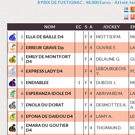
8 PRIX DE FUSTIGNAC : 48.000 Euros - Attelé, feme
NOM
EC
S
A
JOCKEY
E
1
ELLA DE BAILLE D4
F
4
MOTTIER M.
M
2
ERREUR GRAVE Dp
F
4
OUVRIE F.
LA
EMILY DE MONTFORT
3
F
4
DELAUNE G.
G
D4
LEBOURGEOIS
4
EXPRESS LADY D4
F
4
PO
Y.
5
ENDIABLEE
1
F
4
DUBOIS J.
M
6
ESPERANZA IDOLE D4
F
4
ABRIVARD M.
LA
D
7
ENOLA DU DORAT
F
4
DESMOTTES A.
A.
8
EPONA DE DAIDOU D4
F
4
LAMY A.
LE
EMARA DU GOUTIER
9
F
4
THOMAIN D.
B
D4