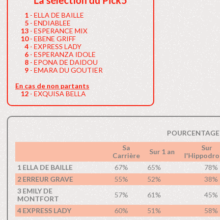
La sélection du Pick5
1
- ELLA DE BAILLE
5
- ENDIABLEE
13
- ESPERANCE MIX
10
- EBENE GRIFF
4
- EXPRESS LADY
6
- ESPERANZA IDOLE
8
- EPONA DE DAIDOU
9
- EMARA DU GOUTIER
En cas de non partants
12
- EXQUISA BELLA
POURCENTAGE 
Sa
Sur
Sur 1 an
Carrière
l'Hippodr
1 ELLA DE BAILLE
67%
65%
78%
2 ERREUR GRAVE
55%
52%
38%
3 EMILY DE
57%
61%
45%
MONTFORT
4 EXPRESS LADY
60%
51%
58%