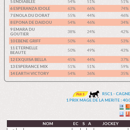
5 ENDIABLEE
54%
51%
51%
6 ESPERANZA IDOLE
63%
66%
74%
7 ENOLA DU DORAT
55%
44%
46%
8 EPONA DE DAIDOU
54%
46%
34%
9 EMARA DU
38%
24%
42%
GOUTIER
10 EBENE GRIFF
50%
46%
53%
11 ETERNELLE
50%
49%
43%
BEAUTE
12 EXQUISA BELLA
45%
44%
37%
13 ESPERANCE MIX
51%
51%
59%
14 EARTH VICTORY
54%
36%
35%
R5C1 - CAGNE
1 PRIX MAGE DE LA MERITE : 40.00
NOM
EC
S
A
JOCKEY