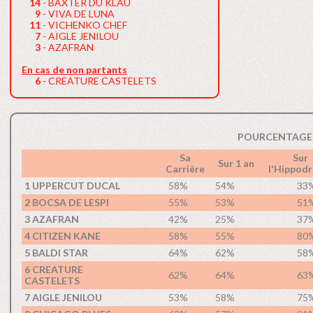
14
- BAXTER DU KLAU
9
- VIVA DE LUNA
11
- VICHENKO CHEF
7
- AIGLE JENILOU
3
- AZAFRAN
En cas de non partants
6
- CREATURE CASTELETS
POURCENTAGE 
Sa
Sur
Sur 1 an
Carrière
l'Hippod
1 UPPERCUT DUCAL
58%
54%
33
2 BOCSA DE LESPI
55%
53%
51
3 AZAFRAN
42%
25%
37
4 CITIZEN KANE
58%
55%
80
5 BALDI STAR
64%
62%
58
6 CREATURE
62%
64%
63
CASTELETS
7 AIGLE JENILOU
53%
58%
75