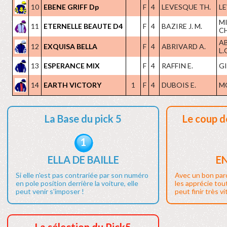
10
EBENE GRIFF Dp
F
4
LEVESQUE TH.
LE
M
11
ETERNELLE BEAUTE D4
F
4
BAZIRE J. M.
CH
A
12
EXQUISA BELLA
F
4
ABRIVARD A.
L.
13
ESPERANCE MIX
F
4
RAFFIN E.
GI
14
EARTH VICTORY
1
F
4
DUBOIS E.
M
La Base du pick 5
Le coup d
1
ELLA DE BAILLE
E
Si elle n'est pas contrariée par son numéro
Avec un bon par
en pole position derrière la voiture, elle
les apprécie tout
peut venir s'imposer !
peut finir très vi