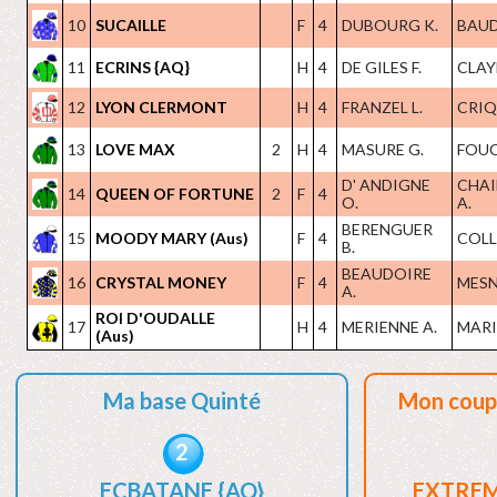
10
SUCAILLE
F
4
DUBOURG K.
BAUDR
11
ECRINS {AQ}
H
4
DE GILES F.
CLAYE
12
LYON CLERMONT
H
4
FRANZEL L.
CRIQ
13
LOVE MAX
2
H
4
MASURE G.
FOUC
D' ANDIGNE
CHAI
14
QUEEN OF FORTUNE
2
F
4
O.
A.
BERENGUER
15
MOODY MARY (Aus)
F
4
COLL
B.
BEAUDOIRE
16
CRYSTAL MONEY
F
4
MESN
A.
ROI D'OUDALLE
17
H
4
MERIENNE A.
MARIO
(Aus)
Ma base Quinté
Mon coup
2
ECBATANE {AQ}
EXTREM