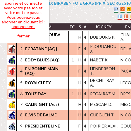
abonné et connecté
4 PRIX BIRABEN FOIE GRAS (PRIX GEORGES PASTR
avec votre pseudo et
votre mot de passe.
Vous pouvez-vous
abonner en cliquant ici :
abonnement
NOM
EC
S
A
JOCKEY
EN
EXTREME NOUBA
CHAI
fermer
1
H
4
DUBOURG P.
{AQ}
A.
PLOUGANOU
2
ECBATANE {AQ}
F
4
DE L
J.
3
EDDY BLUES {AQ}
1
H
4
NABET K.
NICOL
EN BONNE MAIN
HENDERSON
4
F
4
PACA
{AQ}
T.
DE CHITRAY
5
ROYALCLETY
H
4
LECOI
A.
6
TOUZ DAY
1
H
4
REGAIRAZ M.
BRES
7
CALINIGHT (Aus)
H
4
MESCAM D.
MESC
8
ELVIS DE BALME
H
4
GUEGUEN T.
NICOL
9
PRESIDENTE LINE
F
4
POIRIER ALXI.
COUET