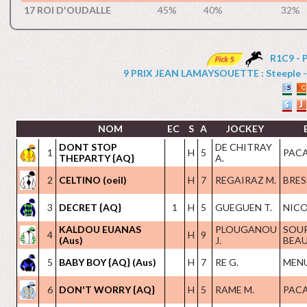
17 ROI D'OUDALLE
45%
40%
32%
R1C9 - 
9 PRIX JEAN LAMAYSOUETTE : Steeple - Ha
NOM
EC
S
A
JOCKEY
DONT STOP
DE CHITRAY
1
H
5
PACA
THEPARTY {AQ}
A.
2
CELTINO (oeil)
H
7
REGAIRAZ M.
BRES
3
DECRET {AQ}
1
H
5
GUEGUEN T.
NICO
KALDOU EUANAS
PLOUGANOU
SOU
4
H
9
(Aus)
J.
BEAU
5
BABY BOY {AQ} (Aus)
H
7
RE G.
MENU
6
DON'T WORRY {AQ}
H
5
RAME M.
PACA