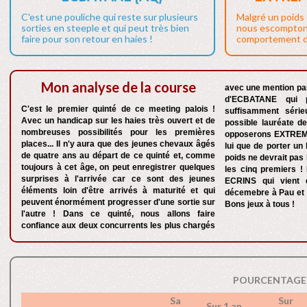
C'est une pouliche qui reste sur plusieurs
Malgré un poids 
sorties en steeple et qui peut très bien
nous escompton
faire pour son retour en haies !
comportement de
Mon analyse de la course
avec une mention par
d'ECBATANE qui p
C'est le premier quinté de ce meeting palois !
suffisamment série
Avec un handicap sur les haies très ouvert et de
possible lauréate de
nombreuses possibilités pour les premières
opposerons EXTREM
places... Il n'y aura que des jeunes chevaux âgés
lui que de porter un
de quatre ans au départ de ce quinté et, comme
poids ne devrait pas
toujours à cet âge, on peut enregistrer quelques
les cinq premiers !
surprises à l'arrivée car ce sont des jeunes
ECRINS qui vient d
éléments loin d'être arrivés à maturité et qui
décemebre à Pau et i
peuvent énormément progresser d'une sortie sur
Bons jeux à tous !
l'autre ! Dans ce quinté, nous allons faire
confiance aux deux concurrents les plus chargés
POURCENTAGE 
Sa
Sur
Sur 1 an