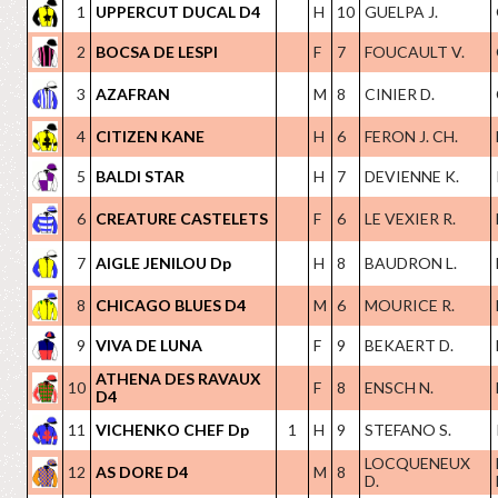
1
UPPERCUT DUCAL D4
H
10
GUELPA J.
2
BOCSA DE LESPI
F
7
FOUCAULT V.
3
AZAFRAN
M
8
CINIER D.
4
CITIZEN KANE
H
6
FERON J. CH.
5
BALDI STAR
H
7
DEVIENNE K.
6
CREATURE CASTELETS
F
6
LE VEXIER R.
7
AIGLE JENILOU Dp
H
8
BAUDRON L.
8
CHICAGO BLUES D4
M
6
MOURICE R.
9
VIVA DE LUNA
F
9
BEKAERT D.
ATHENA DES RAVAUX
10
F
8
ENSCH N.
D4
11
VICHENKO CHEF Dp
1
H
9
STEFANO S.
LOCQUENEUX
12
AS DORE D4
M
8
D.