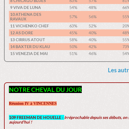
8 CHICAGO BLUES
63%
57%
81
9 VIVA DE LUNA
54%
48%
66
10 ATHENA DES
57%
56%
55
RAVAUX
11 VICHENKO CHEF
63%
52%
20
12 AS DORE
45%
40%
48
13 CIRRUS ATOUT
58%
40%
55
14 BAXTER DU KLAU
50%
42%
73
15 VENEZIA DE MAI
51%
46%
54
Les autr
NOTRE CHEVAL DU JOUR
Réunion IV à VINCENNES
109 FREEMAN DE HOUELLE :
Irréprochable depuis ses débuts, on s
aujourd'hui !